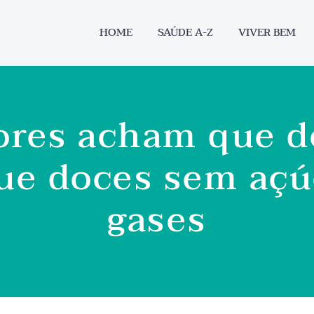
HOME
SAÚDE A-Z
VIVER BEM
ores acham que 
ue doces sem aç
gases