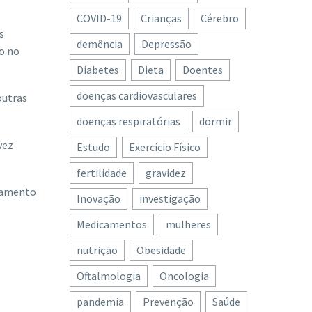
COVID-19
Crianças
Cérebro
s
demência
Depressão
io no
Diabetes
Dieta
Doentes
doenças cardiovasculares
outras
doenças respiratórias
dormir
vez
Estudo
Exercício Físico
fertilidade
gravidez
atamento
Inovação
investigação
Medicamentos
mulheres
nutrição
Obesidade
Oftalmologia
Oncologia
pandemia
Prevenção
Saúde