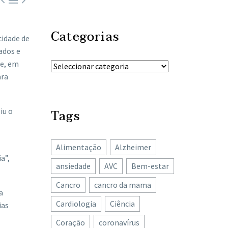



Categorias
cidade de
ados e
ue, em
ara
iu o
Tags
Alimentação
Alzheimer
a”,
ansiedade
AVC
Bem-estar
Cancro
cancro da mama
a
Cardiologia
Ciência
ias
Coração
coronavírus