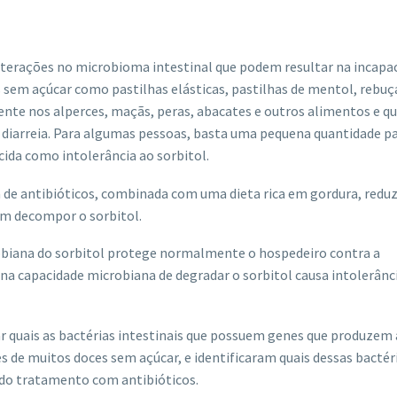
alterações no microbioma intestinal que podem resultar na incapa
s sem açúcar como pastilhas elásticas, pastilhas de mentol, rebuç
te nos alperces, maçãs, peras, abacates e outros alimentos e q
 e diarreia. Para algumas pessoas, basta uma pequena quantidade p
ida como intolerância ao sorbitol.
 de antibióticos, combinada com uma dieta rica em gordura, reduz
em decompor o sorbitol.
obiana do sorbitol protege normalmente o hospedeiro contra a
na capacidade microbiana de degradar o sorbitol causa intolerânci
car quais as bactérias intestinais que possuem genes que produzem 
 de muitos doces sem açúcar, e identificaram quais dessas bactér
 do tratamento com antibióticos.