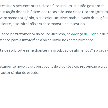
intestinais pertencentes à classe Clostridium, que não gostam de
nistração de antibióticos aos ratos e de uma dieta rica em gordura
zavam menos oxigénio, o que criou um nível mais elevado de oxigén
ficiente, o sorbitol não era decomposto no intestino.
zado no tratamento da colite ulcerosa, da
doença de Crohn
e de 
mento para a intolerância ao sorbitol nos seres humanos.
te de sorbitol e semelhantes na produção de alimentos” e a cada 
etamente novo para abordagens de diagnóstico, prevenção e tr
 autor sénior do estudo.
)