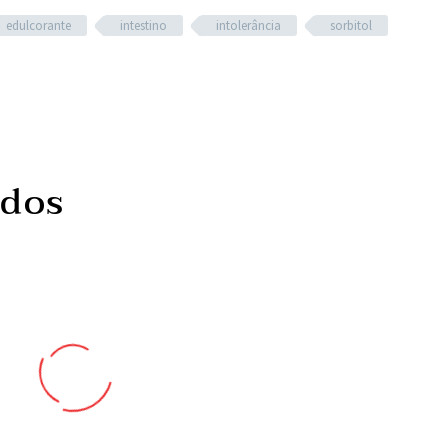
edulcorante
intestino
intolerância
sorbitol
ados