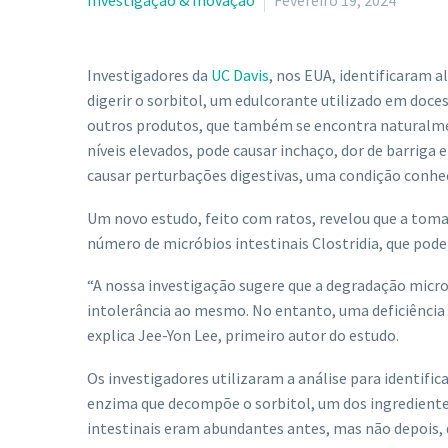
Investigação & Inovação
Fevereiro 19, 2024
Investigadores da
UC Davis
, nos EUA, identificaram 
digerir o sorbitol, um edulcorante utilizado em doce
outros produtos, que também se encontra naturalmen
níveis elevados, pode causar inchaço, dor de barriga
causar perturbações digestivas, uma condição conhec
Um novo estudo, feito com ratos, revelou que a toma
número de micróbios intestinais Clostridia, que pod
“A nossa investigação sugere que a degradação micr
intolerância ao mesmo. No entanto, uma deficiência 
explica Jee-Yon Lee, primeiro autor do estudo.
Os investigadores utilizaram a análise para identifi
enzima que decompõe o sorbitol, um dos ingredientes
intestinais eram abundantes antes, mas não depois,