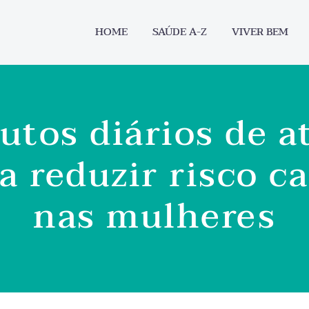
HOME
SAÚDE A-Z
VIVER BEM
tos diários de at
a reduzir risco c
nas mulheres