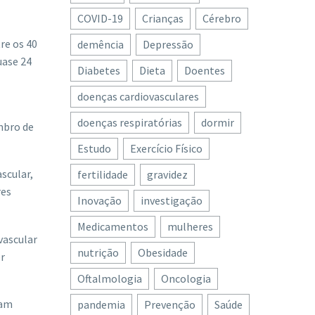
COVID-19
Crianças
Cérebro
re os 40
demência
Depressão
uase 24
Diabetes
Dieta
Doentes
doenças cardiovasculares
doenças respiratórias
dormir
embro de
Estudo
Exercício Físico
scular,
fertilidade
gravidez
res
Inovação
investigação
Medicamentos
mulheres
vascular
nutrição
Obesidade
r
Oftalmologia
Oncologia
vam
pandemia
Prevenção
Saúde