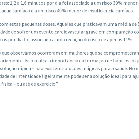
res: 1,2 a 1,6 minutos por dia foi associado a um risco 30% menor
aque cardíaco e a um risco 40% menor de insuficiência cardíaca.
om estas pequenas doses. Aqueles que praticavam uma média de 
dade de sofrer um evento cardiovascular grave em comparação c
s por dia foi associado a uma redução do risco de apenas 11%.
icas que observámos ocorreram em mulheres que se comprometer
 diariamente. Isto realça a importância da formação de hábitos, o 
 solução rápida – não existem soluções mágicas para a saúde. No 
e de intensidade ligeiramente pode ser a solução ideal para aju
ísica – ou até de exercício.”