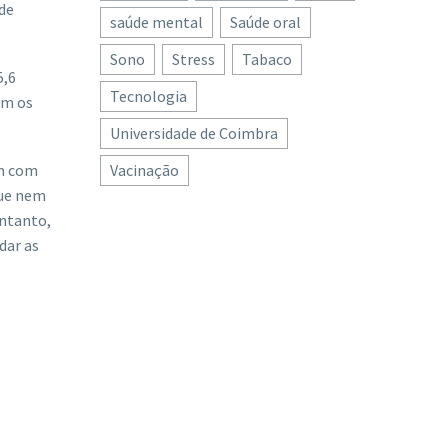
 de
saúde mental
Saúde oral
Sono
Stress
Tabaco
5,6
Tecnologia
om os
Universidade de Coimbra
am com
Vacinação
que nem
entanto,
dar as