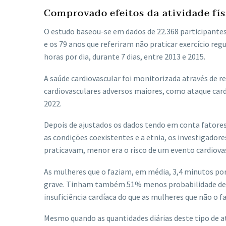
Comprovado efeitos da atividade fís
O estudo baseou-se em dados de 22.368 participante
e os 79 anos que referiram não praticar exercício regu
horas por dia, durante 7 dias, entre 2013 e 2015.
A saúde cardiovascular foi monitorizada através de r
cardiovasculares adversos maiores, como ataque car
2022.
Depois de ajustados os dados tendo em conta fatores 
as condições coexistentes e a etnia, os investigador
praticavam, menor era o risco de um evento cardiovas
As mulheres que o faziam, em média, 3,4 minutos po
grave. Tinham também 51% menos probabilidade de t
insuficiência cardíaca do que as mulheres que não o f
Mesmo quando as quantidades diárias deste tipo de a