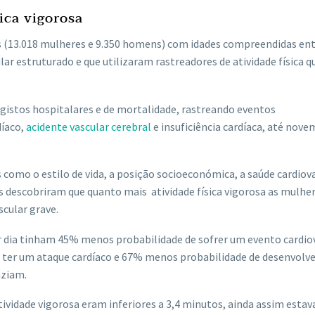
ica vigorosa
s (13.018 mulheres e 9.350 homens) com idades compreendidas ent
lar estruturado e que utilizaram rastreadores de atividade física q
egistos hospitalares e de mortalidade, rastreando eventos
díaco,
acidente vascular cerebral
e insuficiência cardíaca, até nov
como o estilo de vida, a posição socioeconómica, a saúde cardiova
es descobriram que quanto mais atividade física vigorosa as mulhe
cular grave.
r dia tinham 45% menos probabilidade de sofrer um evento cardio
er um ataque cardíaco e 67% menos probabilidade de desenvolve
aziam.
tividade vigorosa eram inferiores a 3,4 minutos, ainda assim esta