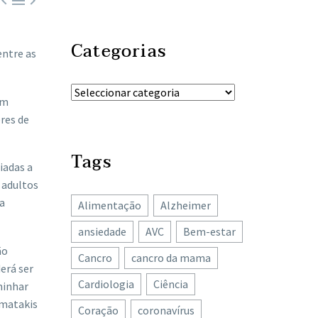



Categorias
entre as
em
res de
Tags
iadas a
 adultos
oa
Alimentação
Alzheimer
ansiedade
AVC
Bem-estar
ão
Cancro
cancro da mama
erá ser
Cardiologia
Ciência
minhar
amatakis
Coração
coronavírus