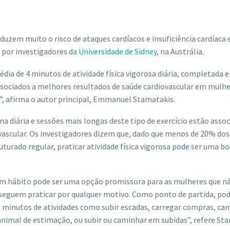
eduzem muito o risco de ataques cardíacos e insuficiência cardíaca 
 por investigadores da
Universidade de Sidney
, na Austrália.
ia de 4 minutos de atividade física vigorosa diária, completada 
ssociados a melhores resultados de saúde cardiovascular em mulhe
”, afirma o autor principal, Emmanuel Stamatakis.
tina diária e sessões mais longas deste tipo de exercício estão assoc
ascular. Os investigadores dizem que, dado que menos de 20% dos
turado regular, praticar atividade física vigorosa pode ser uma b
a um hábito pode ser uma opção promissora para as mulheres que n
seguem praticar por qualquer motivo. Como ponto de partida, pod
s minutos de atividades como subir escadas, carregar compras, ca
nimal de estimação, ou subir ou caminhar em subidas”, refere St