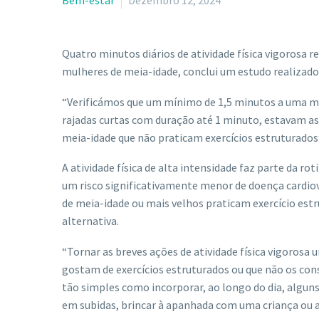
Bem-estar
Dezembro 12, 2024
Quatro minutos diários de atividade física vigorosa r
mulheres de meia-idade, conclui um estudo realizado
“Verificámos que um mínimo de 1,5 minutos a uma méd
rajadas curtas com duração até 1 minuto, estavam a
meia-idade que não praticam exercícios estruturados
A atividade física de alta intensidade faz parte da ro
um risco significativamente menor de doença cardiov
de meia-idade ou mais velhos praticam exercício estru
alternativa.
“Tornar as breves ações de atividade física vigoros
gostam de exercícios estruturados ou que não os con
tão simples como incorporar, ao longo do dia, algun
em subidas, brincar à apanhada com uma criança ou a