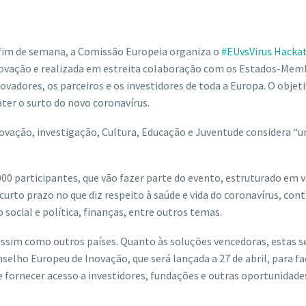
do fim de semana, a Comissão Europeia organiza o
#EUvsVirus Hacka
ovação e realizada em estreita colaboração com os Estados-Mem
inovadores, os parceiros e os investidores de toda a Europa. O objet
er o surto do novo coronavírus.
Inovação, investigação, Cultura, Educação e Juventude considera 
000 participantes, que vão fazer parte do evento, estruturado em v
urto prazo no que diz respeito à saúde e vida do coronavírus, con
 social e política, finanças, entre outros temas.
assim como outros países. Quanto às soluções vencedoras, estas s
selho Europeu de Inovação, que será lançada a 27 de abril, para fac
 e fornecer acesso a investidores, fundações e outras oportunidade