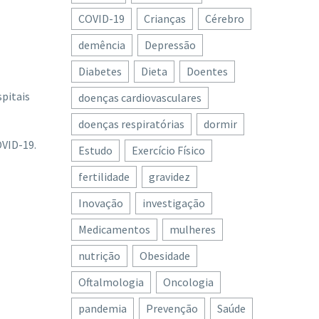
COVID-19
Crianças
Cérebro
demência
Depressão
Diabetes
Dieta
Doentes
spitais
doenças cardiovasculares
doenças respiratórias
dormir
OVID-19.
Estudo
Exercício Físico
fertilidade
gravidez
Inovação
investigação
Medicamentos
mulheres
nutrição
Obesidade
Oftalmologia
Oncologia
pandemia
Prevenção
Saúde