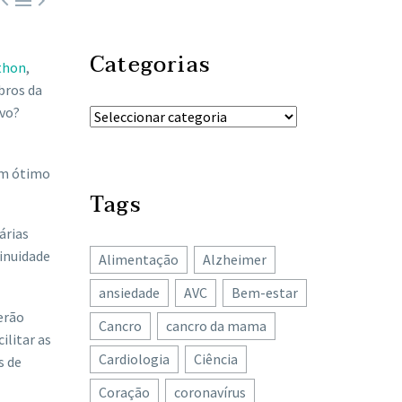



Categorias
thon
,
bros da
ivo?
“um ótimo
Tags
árias
tinuidade
Alimentação
Alzheimer
ansiedade
AVC
Bem-estar
erão
Cancro
cancro da mama
ilitar as
Cardiologia
Ciência
s de
Coração
coronavírus