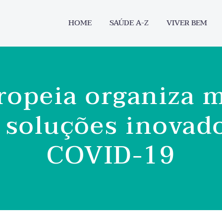
HOME
SAÚDE A-Z
VIVER BEM
opeia organiza 
 soluções inovado
COVID-19