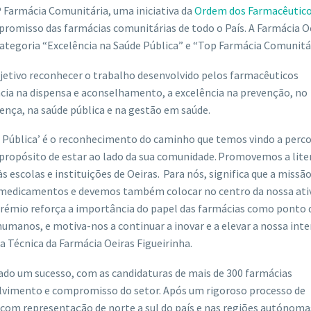
P Farmácia Comunitária, uma iniciativa da
Ordem dos Farmacêutic
mpromisso das farmácias comunitárias de todo o País. A Farmácia O
categoria “Excelência na Saúde Pública” e “Top Farmácia Comunitár
etivo reconhecer o trabalho desenvolvido pelos farmacêuticos
ncia na dispensa e aconselhamento, a excelência na prevenção, no
ça, na saúde pública e na gestão em saúde.
 Pública’ é o reconhecimento do caminho que temos vindo a perco
o propósito de estar ao lado da sua comunidade. Promovemos a lite
escolas e instituições de Oeiras. Para nós, significa que a missão
e medicamentos e devemos também colocar no centro da nossa ati
rémio reforça a importância do papel das farmácias como ponto 
 humanos, e motiva-nos a continuar a inovar e a elevar a nossa int
ra Técnica da Farmácia Oeiras Figueirinha.
ado um sucesso, com as candidaturas de mais de 300 farmácias
lvimento e compromisso do setor. Após um rigoroso processo de
 com representação de norte a sul do país e nas regiões autónoma