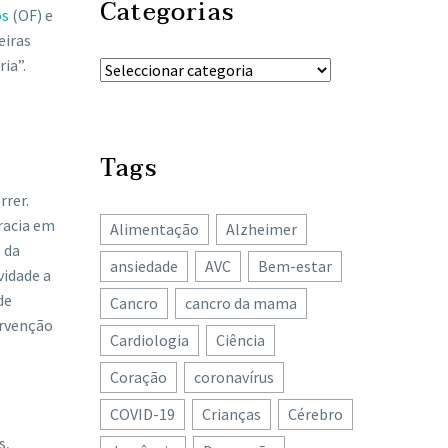
Categorias
os
(OF) e
eiras
ia”.
Tags
rrer.
racia em
Alimentação
Alzheimer
 da
ansiedade
AVC
Bem-estar
vidade a
de
Cancro
cancro da mama
ervenção
Cardiologia
Ciência
Coração
coronavírus
COVID-19
Crianças
Cérebro
s,