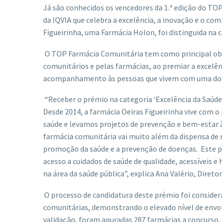
Já são conhecidos os vencedores da 1.ª edição do TO
da IQVIA que celebra a excelência, a inovação e o co
Figueirinha, uma Farmácia Holon, foi distinguida na 
O TOP Farmácia Comunitária tem como principal obj
comunitários e pelas farmácias, ao premiar a excelê
acompanhamento às pessoas que vivem com uma doen
“Receber o prémio na categoria ‘Excelência da Saúde
Desde 2014, a farmácia Oeiras Figueirinha vive com 
saúde e levamos projetos de prevenção e bem-estar às 
farmácia comunitária vai muito além da dispensa d
promoção da saúde e a prevenção de doenças. Este p
acesso a cuidados de saúde de qualidade, acessíveis e
na área da saúde pública”, explica Ana Valério, Direto
O processo de candidatura deste prémio foi consider
comunitárias, demonstrando o elevado nível de envo
validação, foram apuradas 287 farmácias a concurso,