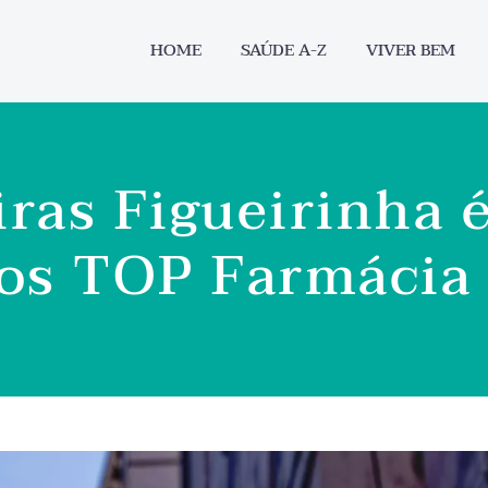
HOME
SAÚDE A-Z
VIVER BEM
iras Figueirinha 
nos TOP Farmáci