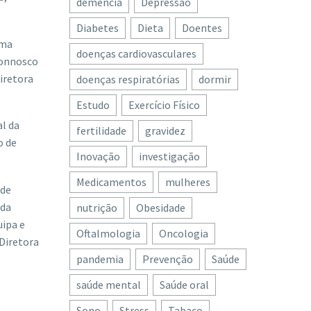
demência
Depressão
Diabetes
Dieta
Doentes
uma
doenças cardiovasculares
connosco
iretora
doenças respiratórias
dormir
Estudo
Exercício Físico
l da
fertilidade
gravidez
o de
Inovação
investigação
Medicamentos
mulheres
 de
 da
nutrição
Obesidade
uipa e
Oftalmologia
Oncologia
 Diretora
pandemia
Prevenção
Saúde
saúde mental
Saúde oral
Sono
Stress
Tabaco