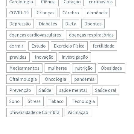
Cardiologia
Ciência
Coração
coronavírus
COVID-19
Crianças
Cérebro
demência
Depressão
Diabetes
Dieta
Doentes
doenças cardiovasculares
doenças respiratórias
dormir
Estudo
Exercício Físico
fertilidade
gravidez
Inovação
investigação
Medicamentos
mulheres
nutrição
Obesidade
Oftalmologia
Oncologia
pandemia
Prevenção
Saúde
saúde mental
Saúde oral
Sono
Stress
Tabaco
Tecnologia
Universidade de Coimbra
Vacinação