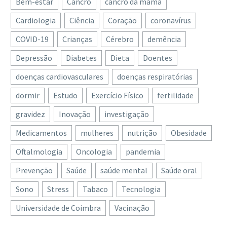
Bem-estar
Cancro
cancro da mama
Cardiologia
Ciência
Coração
coronavírus
COVID-19
Crianças
Cérebro
demência
Depressão
Diabetes
Dieta
Doentes
doenças cardiovasculares
doenças respiratórias
dormir
Estudo
Exercício Físico
fertilidade
gravidez
Inovação
investigação
Medicamentos
mulheres
nutrição
Obesidade
Oftalmologia
Oncologia
pandemia
Prevenção
Saúde
saúde mental
Saúde oral
Sono
Stress
Tabaco
Tecnologia
Universidade de Coimbra
Vacinação