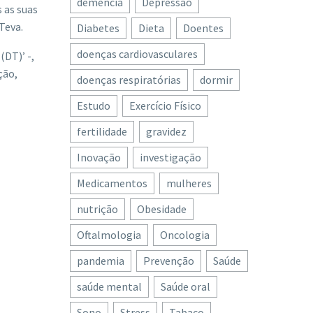
demência
Depressão
s as suas
Teva.
Diabetes
Dieta
Doentes
doenças cardiovasculares
DT)’ -,
ção,
doenças respiratórias
dormir
Estudo
Exercício Físico
fertilidade
gravidez
Inovação
investigação
Medicamentos
mulheres
nutrição
Obesidade
Oftalmologia
Oncologia
pandemia
Prevenção
Saúde
saúde mental
Saúde oral
Sono
Stress
Tabaco