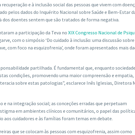
à recuperação e à inclusão social das pessoas que vivem com doen
ado pelos dados do Inquérito Nacional sobre Saúde e Bem-Estar d
 dos doentes sentem que são tratados de forma negativa.
ntaram a participação da Teva no
XIX Congresso Nacional de Psiqu
arve, com o simpósio ‘Do cuidado à inclusão: uma discussão sobre
ve, com foco na esquizofrenia’, onde foram apresentados mais da
sponsabilidade partilhada. É fundamental que, enquanto sociedade
estas condições, promovendo uma maior compreensão e empatia,
acia sobre estas patologias”, esclarece Inês Iglesias, Diretora 
 e na integração social; as conceções erradas que perpetuam
 estigma em ambientes clínicos e comunitários, o papel das polític
io aos cuidadores e às famílias foram temas em debate.
eiras que se colocam às pessoas com esquizofrenia, assim como