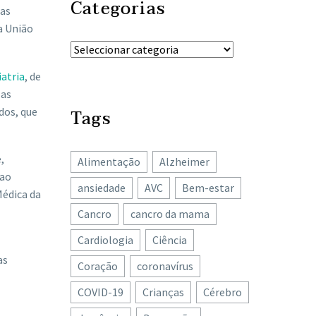
Categorias
ças
a União
iatria
, de
 as
dos, que
Tags
,
Alimentação
Alzheimer
 ao
ansiedade
AVC
Bem-estar
Médica da
Cancro
cancro da mama
Cardiologia
Ciência
as
Coração
coronavírus
COVID-19
Crianças
Cérebro