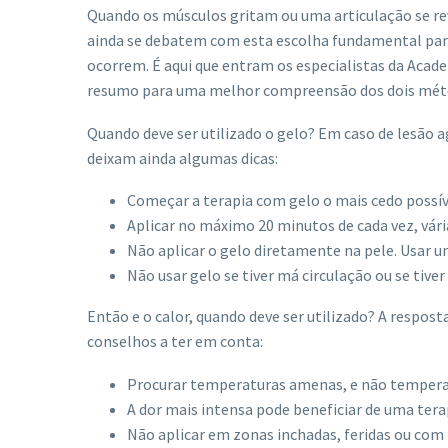
Quando os músculos gritam ou uma articulação se re
ainda se debatem com esta escolha fundamental par
ocorrem. É aqui que entram os especialistas da Acad
resumo para uma melhor compreensão dos dois mét
Quando deve ser utilizado o gelo? Em caso de lesão 
deixam ainda algumas dicas:
Começar a terapia com gelo o mais cedo possív
Aplicar no máximo 20 minutos de cada vez, vária
Não aplicar o gelo diretamente na pele. Usar u
Não usar gelo se tiver má circulação ou se tive
Então e o calor, quando deve ser utilizado? A respost
conselhos a ter em conta:
Procurar temperaturas amenas, e não temperat
A dor mais intensa pode beneficiar de uma tera
Não aplicar em zonas inchadas, feridas ou com 