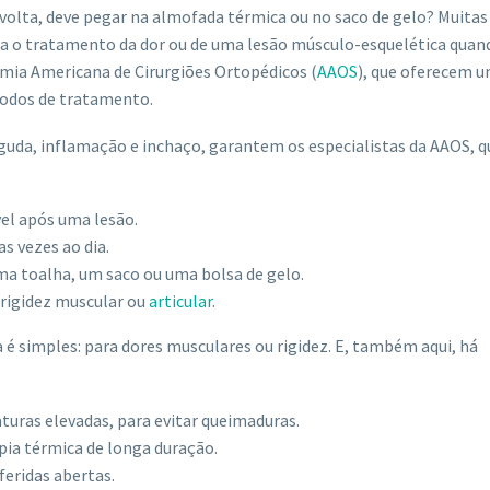
volta, deve pegar na almofada térmica ou no saco de gelo? Muitas
a o tratamento da dor ou de uma lesão músculo-esquelética quan
emia Americana de Cirurgiões Ortopédicos (
AAOS
), que oferecem 
odos de tratamento.
aguda, inflamação e inchaço, garantem os especialistas da AAOS, q
el após uma lesão.
s vezes ao dia.
ma toalha, um saco ou uma bolsa de gelo.
r rigidez muscular ou
articular
.
a é simples: para dores musculares ou rigidez. E, também aqui, há
uras elevadas, para evitar queimaduras.
pia térmica de longa duração.
feridas abertas.