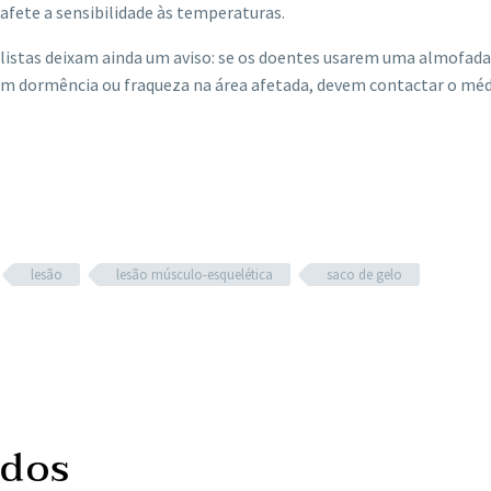
 afete a sensibilidade às temperaturas.
alistas deixam ainda um aviso: se os doentes usarem uma almofad
rem dormência ou fraqueza na área afetada, devem contactar o méd
lesão
lesão músculo-esquelética
saco de gelo
ados