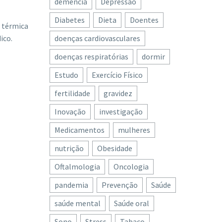
demência
Depressão
Diabetes
Dieta
Doentes
a térmica
ico.
doenças cardiovasculares
doenças respiratórias
dormir
Estudo
Exercício Físico
fertilidade
gravidez
Inovação
investigação
Medicamentos
mulheres
nutrição
Obesidade
Oftalmologia
Oncologia
pandemia
Prevenção
Saúde
saúde mental
Saúde oral
Sono
Stress
Tabaco