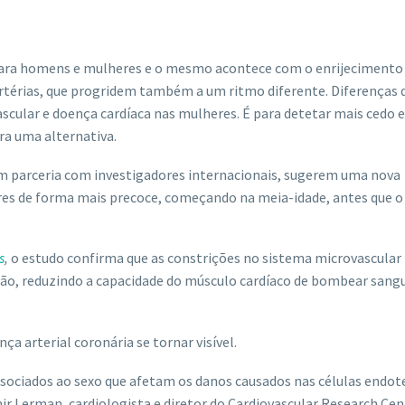
 para homens e mulheres e o mesmo acontece com o enrijecimento
artérias, que progridem também a um ritmo diferente. Diferenças 
scular e doença cardíaca nas mulheres. É para detetar mais cedo 
ra uma alternativa.
em parceria com investigadores internacionais, sugerem uma nova
res de forma mais precoce, começando na meia-idade, antes que o
s
,
o estudo confirma que as constrições no sistema microvascular
ção, reduzindo a capacidade do músculo cardíaco de bombear sang
ça arterial coronária se tornar visível.
sociados ao sexo que afetam os danos causados nas células endote
mir Lerman, cardiologista e diretor do Cardiovascular Research Cen