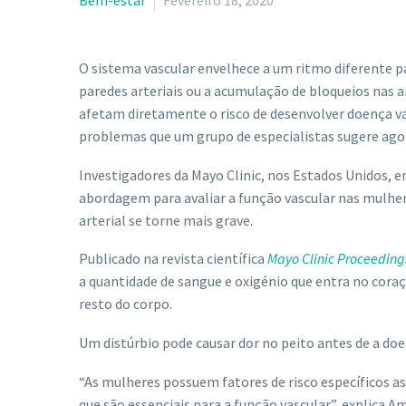
Bem-estar
Fevereiro 18, 2020
O sistema vascular envelhece a um ritmo diferente
paredes arteriais ou a acumulação de bloqueios nas 
afetam diretamente o risco de desenvolver doença va
problemas que um grupo de especialistas sugere ago
Investigadores da Mayo Clinic, nos Estados Unidos, 
abordagem para avaliar a função vascular nas mulhe
arterial se torne mais grave.
Publicado na revista científica
Mayo Clinic Proceeding
a quantidade de sangue e oxigénio que entra no cora
resto do corpo.
Um distúrbio pode causar dor no peito antes de a doen
“As mulheres possuem fatores de risco específicos as
que são essenciais para a função vascular”, explica A