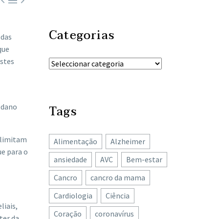



Categorias
 das
que
estes
 dano
Tags
 limitam
Alimentação
Alzheimer
ue para o
ansiedade
AVC
Bem-estar
Cancro
cancro da mama
Cardiologia
Ciência
liais,
Coração
coronavírus
ter da