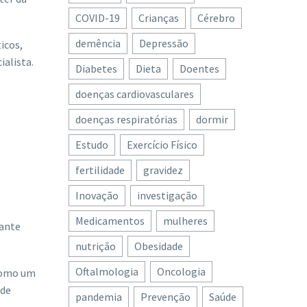
COVID-19
Crianças
Cérebro
demência
Depressão
icos,
ialista.
Diabetes
Dieta
Doentes
doenças cardiovasculares
doenças respiratórias
dormir
Estudo
Exercício Físico
fertilidade
gravidez
Inovação
investigação
Medicamentos
mulheres
tante
nutrição
Obesidade
Oftalmologia
Oncologia
 como um
 de
pandemia
Prevenção
Saúde