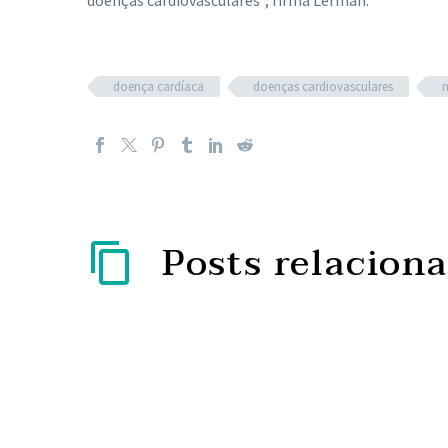
doença cardíaca
doenças cardiovasculares
Posts relacion