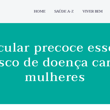
HOME
SAÚDE A-Z
VIVER BEM
ular precoce ess
isco de doença ca
mulheres