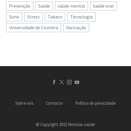
Prevenção
papiloma humano, é um
Saúde
saúde mental
Saúde oral
Fundação Rui Osório de
vírus muitas vezes
Castro (FROC)
Sono
Stress
Tabaco
Tecnologia
associado ao cancro do
disponibiliza 100 mil
Universidade de Coimbra
Vacinação
colo do útero, ainda…
euros para garantir…
Sobre nós
Contacto
Política de privacidade
© Copyright 2022 Noticias saúde