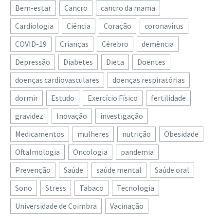
Bem-estar
Cancro
cancro da mama
Cardiologia
Ciência
Coração
coronavírus
COVID-19
Crianças
Cérebro
demência
Depressão
Diabetes
Dieta
Doentes
doenças cardiovasculares
doenças respiratórias
dormir
Estudo
Exercício Físico
fertilidade
gravidez
Inovação
investigação
Medicamentos
mulheres
nutrição
Obesidade
Oftalmologia
Oncologia
pandemia
Prevenção
Saúde
saúde mental
Saúde oral
Sono
Stress
Tabaco
Tecnologia
Universidade de Coimbra
Vacinação