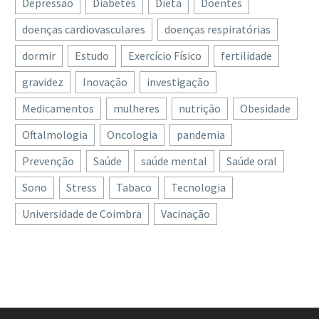
Depressão
Diabetes
Dieta
Doentes
doenças cardiovasculares
doenças respiratórias
dormir
Estudo
Exercício Físico
fertilidade
gravidez
Inovação
investigação
Medicamentos
mulheres
nutrição
Obesidade
Oftalmologia
Oncologia
pandemia
Prevenção
Saúde
saúde mental
Saúde oral
Sono
Stress
Tabaco
Tecnologia
Universidade de Coimbra
Vacinação