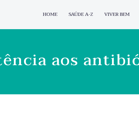
HOME
SAÚDE A-Z
VIVER BEM
tência aos antibi