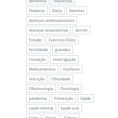
demência
Depressão
Diabetes
Dieta
Doentes
doenças cardiovasculares
doenças respiratórias
dormir
Estudo
Exercício Físico
fertilidade
gravidez
Inovação
investigação
Medicamentos
mulheres
nutrição
Obesidade
Oftalmologia
Oncologia
pandemia
Prevenção
Saúde
saúde mental
Saúde oral
Sono
Stress
Tabaco