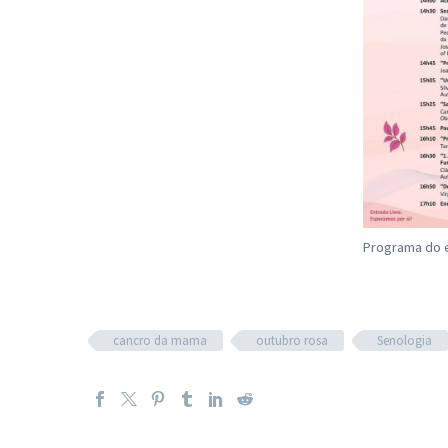
Programa do 
cancro da mama
outubro rosa
Senologia