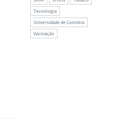
Tecnologia
Universidade de Coimbra
Vacinação
 com
a
nha
istam