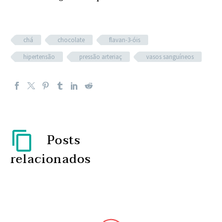
chá
chocolate
flavan-3-óis
hipertensão
pressão arteriaç
vasos sanguíneos
Posts
relacionados