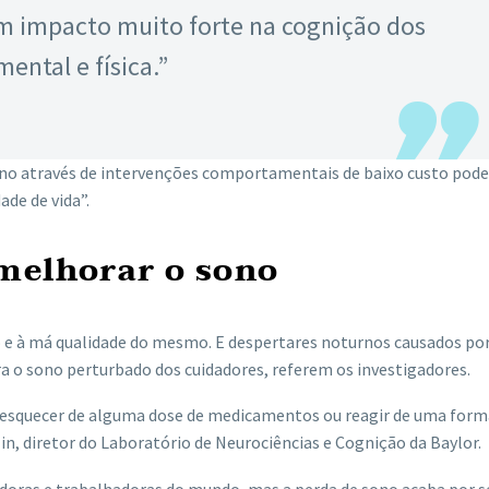
 um impacto muito forte na cognição dos
ental e física.”
ono através de intervenções comportamentais de baixo custo pode
ade de vida”.
melhorar o sono
to e à má qualidade do mesmo. E despertares noturnos causados po
o sono perturbado dos cuidadores, referem os investigadores.
e esquecer de alguma dose de medicamentos ou reagir de uma form
in, diretor do Laboratório de Neurociências e Cognição da Baylor.
doras e trabalhadoras do mundo, mas a perda de sono acaba por s