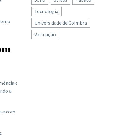
Tecnologia
 como
Universidade de Coimbra
Vacinação
com
emência e
ando a
a e com
e