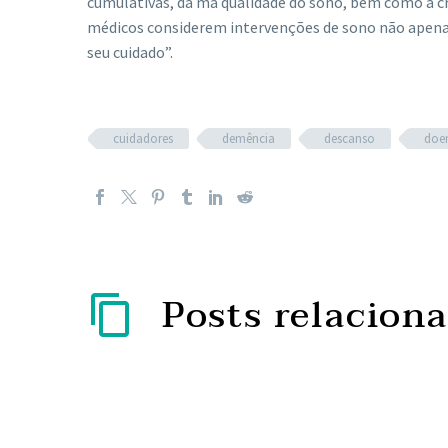
cumulativas, da má qualidade do sono, bem como a c
médicos considerem intervenções de sono não apenas
seu cuidado”.
cuidadores
demência
descanso
doen
Posts relacion