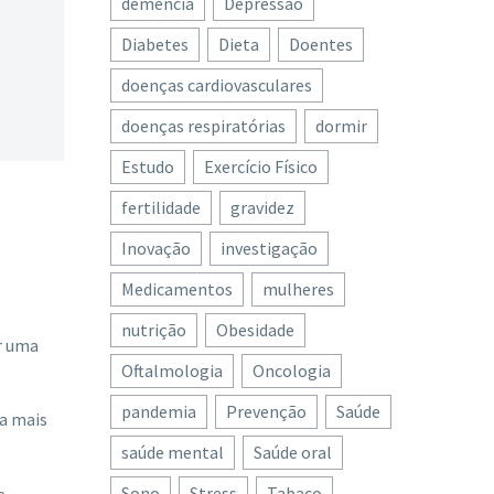
demência
Depressão
Diabetes
Dieta
Doentes
doenças cardiovasculares
doenças respiratórias
dormir
Estudo
Exercício Físico
fertilidade
gravidez
Inovação
investigação
Medicamentos
mulheres
nutrição
Obesidade
r uma
Oftalmologia
Oncologia
pandemia
Prevenção
Saúde
a mais
saúde mental
Saúde oral
Sono
Stress
Tabaco
e