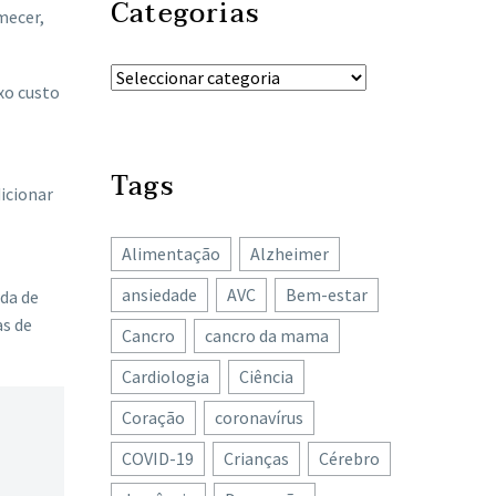
Categorias
mecer,
xo custo
Tags
icionar
Alimentação
Alzheimer
ansiedade
AVC
Bem-estar
da de
as de
Cancro
cancro da mama
Cardiologia
Ciência
Coração
coronavírus
COVID-19
Crianças
Cérebro