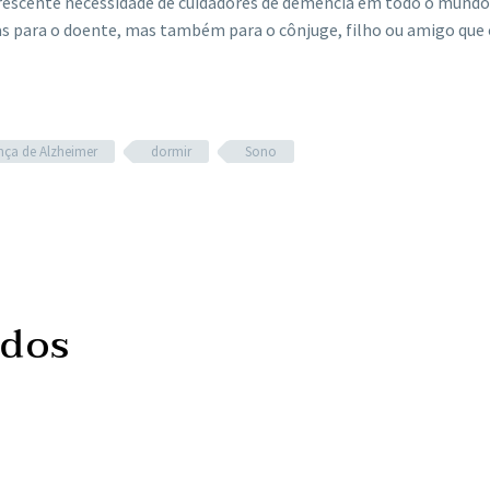
rescente necessidade de cuidadores de demência em todo o mundo,
 para o doente, mas também para o cônjuge, filho ou amigo que 
ça de Alzheimer
dormir
Sono
ados