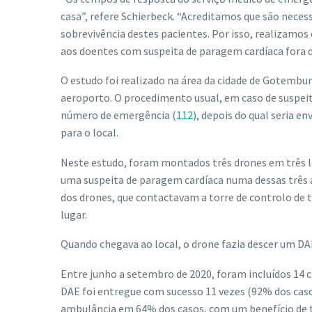
casa”, refere Schierbeck. “Acreditamos que são nece
sobrevivência destes pacientes. Por isso, realizamos 
aos doentes com suspeita de paragem cardíaca fora d
O estudo foi realizado na área da cidade de Gotembu
aeroporto. O procedimento usual, em caso de suspei
número de emergência (
112
), depois do qual seria e
para o local.
Neste estudo, foram montados três drones em três lo
uma suspeita de paragem cardíaca numa dessas três 
dos drones, que contactavam a torre de controlo de t
lugar.
Quando chegava ao local, o drone fazia descer um DAE 
Entre junho a setembro de 2020, foram incluídos 14 
DAE foi entregue com sucesso 11 vezes (92% dos casos
ambulância em 64% dos casos, com um benefício de 