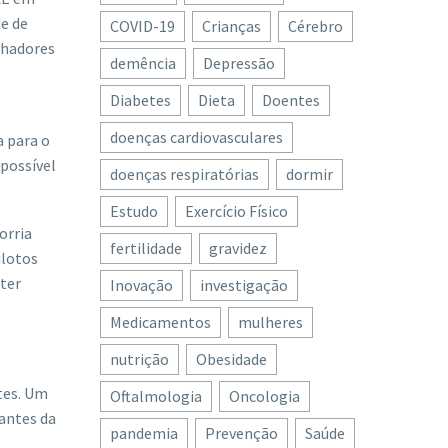
de de
COVID-19
Crianças
Cérebro
ilhadores
demência
Depressão
Diabetes
Dieta
Doentes
doenças cardiovasculares
a para o
 possível
doenças respiratórias
dormir
Estudo
Exercício Físico
orria
fertilidade
gravidez
ilotos
 ter
Inovação
investigação
Medicamentos
mulheres
nutrição
Obesidade
tes. Um
Oftalmologia
Oncologia
 antes da
pandemia
Prevenção
Saúde