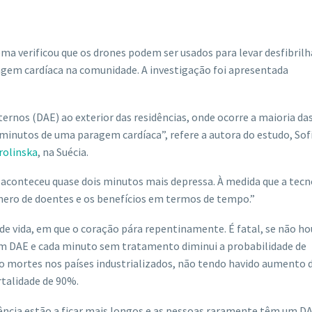
ma verificou que os drones podem ser usados ​​para levar desfibril
agem cardíaca na comunidade. A investigação foi apresentada
rnos (DAE) ao exterior das residências, onde ocorre a maioria da
inutos de uma paragem cardíaca”, refere a autora do estudo, Sof
rolinska
, na Suécia.
aconteceu quase dois minutos mais depressa. À medida que a tecn
mero de doentes e os benefícios em termos de tempo.”
de vida, em que o coração pára repentinamente. É fatal, se não ho
um DAE e cada minuto sem tratamento diminui a probabilidade de
o mortes nos países industrializados, não tendo havido aumento 
rtalidade de 90%.
ncia estão a ficar mais longos e as pessoas raramente têm um D