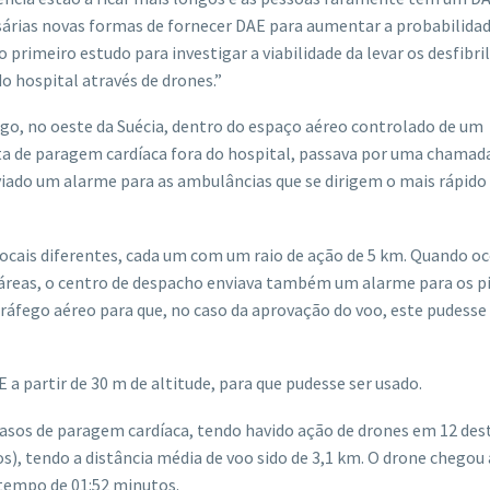
ssárias novas formas de fornecer DAE para aumentar a probabilida
o primeiro estudo para investigar a viabilidade da levar os desfibr
o hospital através de drones.”
rgo, no oeste da Suécia, dentro do espaço aéreo controlado de um
ta de paragem cardíaca fora do hospital, passava por uma chamad
nviado um alarme para as ambulâncias que se dirigem o mais rápido
cais diferentes, cada um com um raio de ação de 5 km. Quando oc
áreas, o centro de despacho enviava também um alarme para os p
ráfego aéreo para que, no caso da aprovação do voo, este pudesse
a partir de 30 m de altitude, para que pudesse ser usado.
casos de paragem cardíaca, tendo havido ação de drones em 12 des
), tendo a distância média de voo sido de 3,1 km. O drone chegou
tempo de 01:52 minutos.