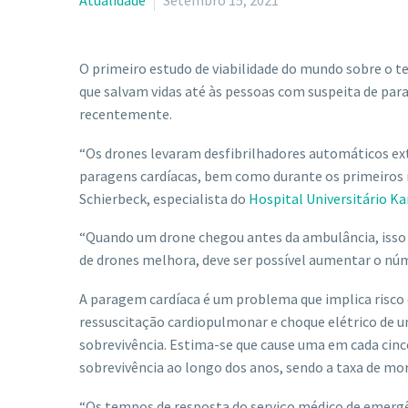
Atualidade
Setembro 15, 2021
O primeiro estudo de viabilidade do mundo sobre o te
que salvam vidas até às pessoas com suspeita de par
recentemente.
“Os drones levaram desfibrilhadores automáticos exte
paragens cardíacas, bem como durante os primeiros m
Schierbeck, especialista do
Hospital Universitário Ka
“Quando um drone chegou antes da ambulância, isso 
de drones melhora, deve ser possível aumentar o nú
A paragem cardíaca é um problema que implica risco 
ressuscitação cardiopulmonar e choque elétrico de 
sobrevivência. Estima-se que cause uma em cada cinc
sobrevivência ao longo dos anos, sendo a taxa de mo
“Os tempos de resposta do serviço médico de emergê