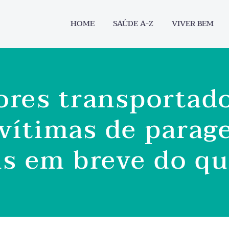
HOME
SAÚDE A-Z
VIVER BEM
ores transportad
 vítimas de parag
is em breve do qu