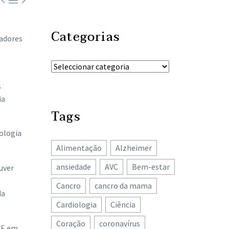



Categorias
hadores
s
ia
Tags
ologia
Alimentação
Alzheimer
ansiedade
AVC
Bem-estar
uver
Cancro
cancro da mama
da
Cardiologia
Ciência
Coração
coronavírus
AE em