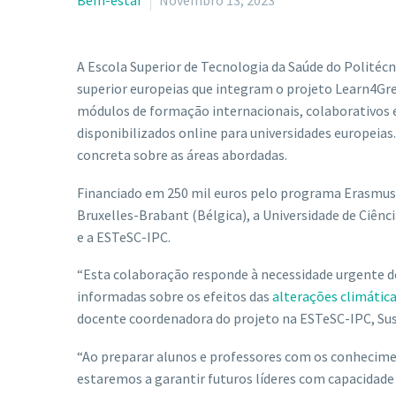
Bem-estar
Novembro 13, 2023
A Escola Superior de Tecnologia da Saúde do Politécn
superior europeias que integram o projeto Learn4Gree
módulos de formação internacionais, colaborativos e
disponibilizados online para universidades europeia
concreta sobre as áreas abordadas.
Financiado em 250 mil euros pelo programa Erasmus+
Bruxelles-Brabant (Bélgica), a Universidade de Ciênci
e a ESTeSC-IPC.
“Esta colaboração responde à necessidade urgente d
informadas sobre os efeitos das
alterações climátic
docente coordenadora do projeto na ESTeSC-IPC, Sus
“Ao preparar alunos e professores com os conhecimen
estaremos a garantir futuros líderes com capacidade