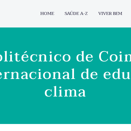
HOME
SAÚDE A-Z
VIVER BEM
olitécnico de Coi
ernacional de ed
clima