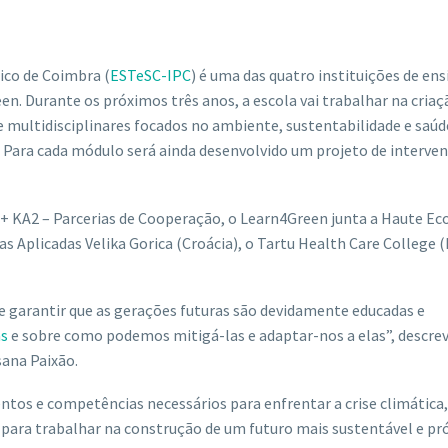
ico de Coimbra (
ESTeSC-IPC
) é uma das quatro instituições de ens
n. Durante os próximos três anos, a escola vai trabalhar na criaç
 multidisciplinares focados no ambiente, sustentabilidade e saúd
s. Para cada módulo será ainda desenvolvido um projeto de interve
 KA2 – Parcerias de Cooperação, o Learn4Green junta a Haute Ec
as Aplicadas Velika Gorica (Croácia), o Tartu Health Care College 
e garantir que as gerações futuras são devidamente educadas e
as
e sobre como podemos mitigá-las e adaptar-nos a elas”, descrev
ana Paixão.
tos e competências necessários para enfrentar a crise climática,
 para trabalhar na construção de um futuro mais sustentável e pr