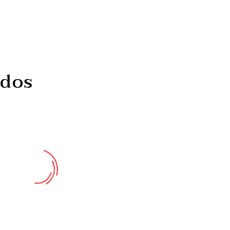
ados
FMUP integra projeto
Grupo prepara-s