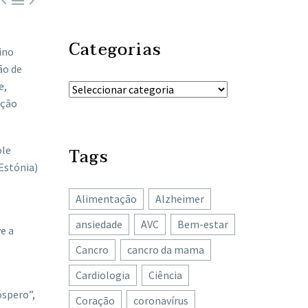



Categorias
ino
ão de
e,
nção
ole
Tags
(Estónia)
Alimentação
Alzheimer
ansiedade
AVC
Bem-estar
e a
Cancro
cancro da mama
Cardiologia
Ciência
óspero”,
Coração
coronavírus