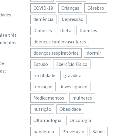
COVID-19
Crianças
Cérebro
idades
demência
Depressão
Diabetes
Dieta
Doentes
) e três
doenças cardiovasculares
 módulos
doenças respiratórias
dormir
de
Estudo
Exercício Físico
as;
fertilidade
gravidez
Inovação
investigação
Medicamentos
mulheres
nutrição
Obesidade
Oftalmologia
Oncologia
pandemia
Prevenção
Saúde