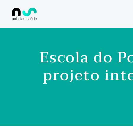
Escola do P
projeto int