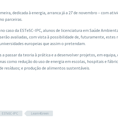
eira, dedicada à energia, arranca já a 27 de novembro – com ativ
no parceiras.
(no caso da ESTeSC-IPC, alunos de licenciatura em Saúde Ambiental
 serão avaliadas, com vista à possibilidade de, futuramente, estes
 universidades europeias que assim o pretendam.
 a passar da teoria à prática e a desenvolver projetos, em equipa, 
mas como redução do uso de energia em escolas, hospitais e fábric
e resíduos; e produção de alimentos sustentáveis.
ESTeSC-IPC
Learn4Green