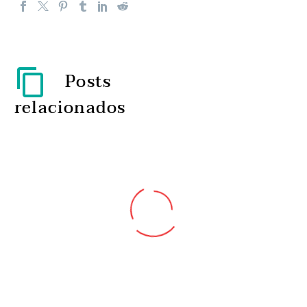
Posts
relacionados
XXS defende ‘Separação
Zero’ entre pais e bebés