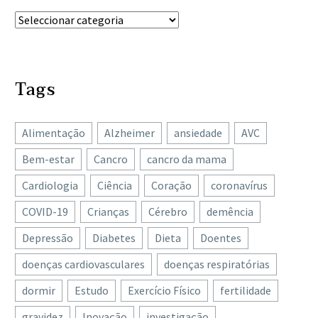
Tags
Alimentação
Alzheimer
ansiedade
AVC
Bem-estar
Cancro
cancro da mama
Cardiologia
Ciência
Coração
coronavírus
COVID-19
Crianças
Cérebro
demência
Depressão
Diabetes
Dieta
Doentes
doenças cardiovasculares
doenças respiratórias
dormir
Estudo
Exercício Físico
fertilidade
gravidez
Inovação
investigação