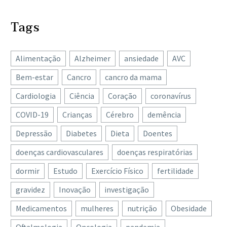
Tags
Alimentação
Alzheimer
ansiedade
AVC
Bem-estar
Cancro
cancro da mama
Cardiologia
Ciência
Coração
coronavírus
COVID-19
Crianças
Cérebro
demência
Depressão
Diabetes
Dieta
Doentes
doenças cardiovasculares
doenças respiratórias
dormir
Estudo
Exercício Físico
fertilidade
gravidez
Inovação
investigação
Medicamentos
mulheres
nutrição
Obesidade
Oftalmologia
Oncologia
pandemia