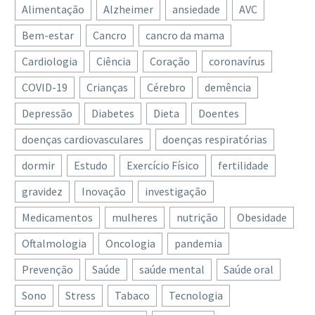
Alimentação
Alzheimer
ansiedade
AVC
realizados sobre a
transformação digital no
Bem-estar
Cancro
cancro da mama
setor da saúde em
Cardiologia
Ciência
Coração
coronavírus
Portugal revelam que
os…
COVID-19
Crianças
Cérebro
demência
Depressão
Diabetes
Dieta
Doentes
doenças cardiovasculares
doenças respiratórias
dormir
Estudo
Exercício Físico
fertilidade
gravidez
Inovação
investigação
Medicamentos
mulheres
nutrição
Obesidade
Oftalmologia
Oncologia
pandemia
Prevenção
Saúde
saúde mental
Saúde oral
Sono
Stress
Tabaco
Tecnologia