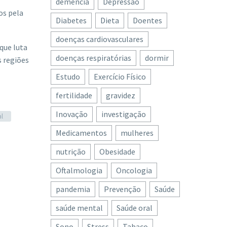
demência
Depressão
os pela
Diabetes
Dieta
Doentes
doenças cardiovasculares
que luta
doenças respiratórias
dormir
 regiões
Estudo
Exercício Físico
fertilidade
gravidez
Inovação
investigação
l
Medicamentos
mulheres
nutrição
Obesidade
Oftalmologia
Oncologia
pandemia
Prevenção
Saúde
saúde mental
Saúde oral
Sono
Stress
Tabaco