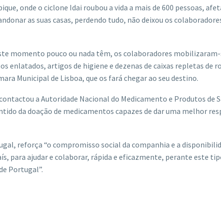
ique, onde o ciclone Idai roubou a vida a mais de 600 pessoas, afe
bandonar as suas casas, perdendo tudo, não deixou os colaboradore
este momento pouco ou nada têm, os colaboradores mobilizaram-
s enlatados, artigos de higiene e dezenas de caixas repletas de r
ra Municipal de Lisboa, que os fará chegar ao seu destino.
al contactou a Autoridade Nacional do Medicamento e Produtos de 
sentido da doação de medicamentos capazes de dar uma melhor res
gal, reforça “o compromisso social da companhia e a disponibilid
s, para ajudar e colaborar, rápida e eficazmente, perante este tip
de Portugal”.