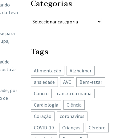
Categorias
tando
s da Teva
se para
oupa,
Tags
Saúde
posta às
Alimentação
Alzheimer
ansiedade
AVC
Bem-estar
ade, por
Cancro
cancro da mama
o de
Cardiologia
Ciência
Coração
coronavírus
COVID-19
Crianças
Cérebro