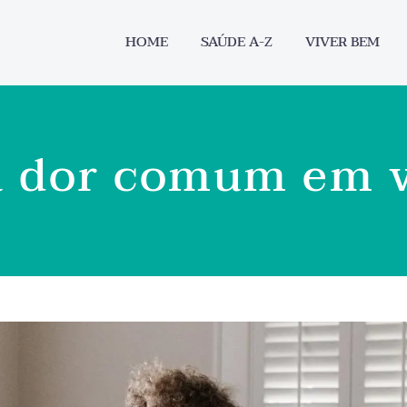
HOME
SAÚDE A-Z
VIVER BEM
a dor comum em v