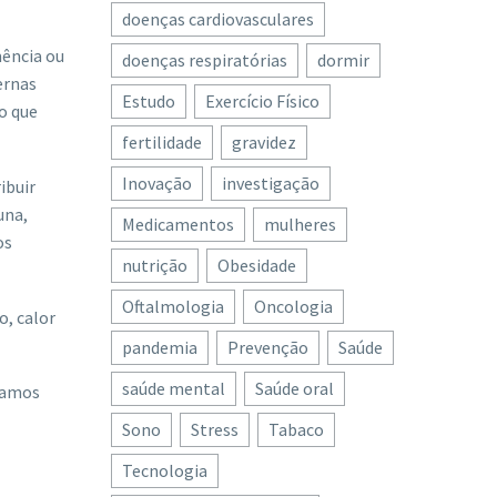
doenças cardiovasculares
mência ou
doenças respiratórias
dormir
ernas
Estudo
Exercício Físico
o que
fertilidade
gravidez
Inovação
investigação
ibuir
una,
Medicamentos
mulheres
os
nutrição
Obesidade
Oftalmologia
Oncologia
o, calor
pandemia
Prevenção
Saúde
saúde mental
Saúde oral
ntamos
Sono
Stress
Tabaco
Tecnologia