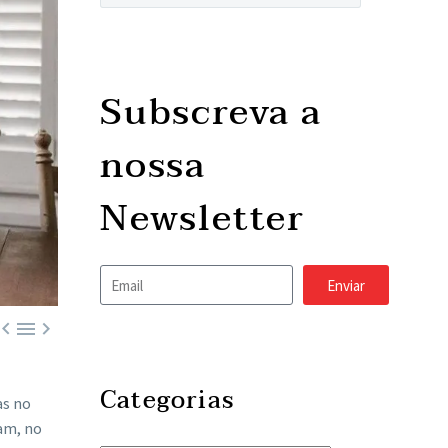
Subscreva a
nossa
Newsletter
Enviar



Categorias
as no
tam, no