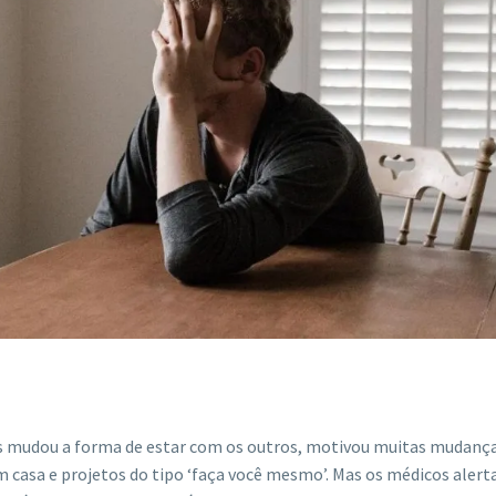
s mudou a forma de estar com os outros, motivou muitas mudanç
 em casa e projetos do tipo ‘faça você mesmo’. Mas os médicos aler