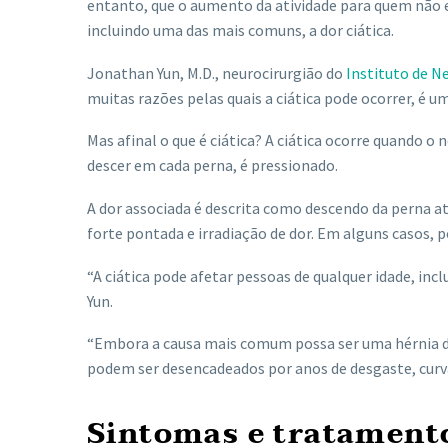
entanto, que o aumento da atividade para quem não e
incluindo uma das mais comuns, a dor ciática.
Jonathan Yun, M.D., neurocirurgião do
Instituto de N
muitas razões pelas quais a ciática pode ocorrer, é u
Mas afinal o que é ciática? A ciática ocorre quando o 
descer em cada perna, é pressionado.
A dor associada é descrita como descendo da perna a
forte pontada e irradiação de dor. Em alguns casos, p
“A ciática pode afetar pessoas de qualquer idade, inc
Yun.
“Embora a causa mais comum possa ser uma hérnia dis
podem ser desencadeados por anos de desgaste, curv
Sintomas e tratamento