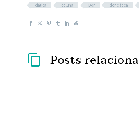
ciática
coluna
Dor
dor ciática
Posts relacion