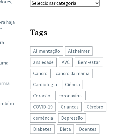
dores,
ra haja
”.
Tags
ra
Alimentação
Alzheimer
ansiedade
AVC
Bem-estar
 uma
Cancro
cancro da mama
firma
Cardiologia
Ciência
Coração
coronavírus
 também
COVID-19
Crianças
Cérebro
demência
Depressão
Diabetes
Dieta
Doentes