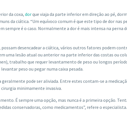
rior da coxa,
dor
que viaja da parte inferior em direção ao pé, dor
muns da ciática. “Um equívoco comum é que este tipo de dor nas p
m sempre é o caso. Normalmente a dor é mais intensa na perna d
possam desencadear a ciática, vários outros fatores podem contr
m uma lesão atual ou anterior na parte inferior das costas ou col
men), trabalho que requer levantamento de peso ou longos períod
 levantar peso ou pegar numa caixa pesada.
ca geralmente pode ser aliviada. Entre estes contam-se a medicaçã
ou cirurgia minimamente invasiva.
atamento. É sempre uma opção, mas nunca é a primeira opção. Te
 medidas conservadoras, como medicamentos”, refere o especialista.