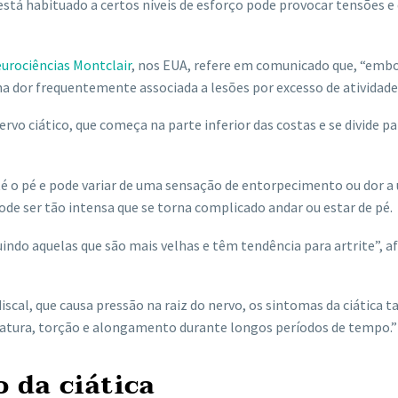
stá habituado a certos níveis de esforço pode provocar tensões e 
eurociências Montclair
, nos EUA, refere em comunicado que, “embo
ma dor frequentemente associada a lesões por excesso de atividade
nervo ciático, que começa na parte inferior das costas e se divide pa
té o pé e pode variar de uma sensação de entorpecimento ou dor a
ode ser tão intensa que se torna complicado andar ou estar de pé.
luindo aquelas que são mais velhas e têm tendência para artrite”, a
cal, que causa pressão na raiz do nervo, os sintomas da ciática
atura, torção e alongamento durante longos períodos de tempo.”
 da ciática