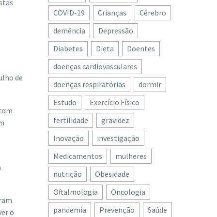
stas
COVID-19
Crianças
Cérebro
demência
Depressão
Diabetes
Dieta
Doentes
doenças cardiovasculares
ulho de
doenças respiratórias
dormir
Estudo
Exercício Físico
 com
fertilidade
gravidez
em
Inovação
investigação
Medicamentos
mulheres
a
nutrição
Obesidade
Oftalmologia
Oncologia
eram
pandemia
Prevenção
Saúde
ver o