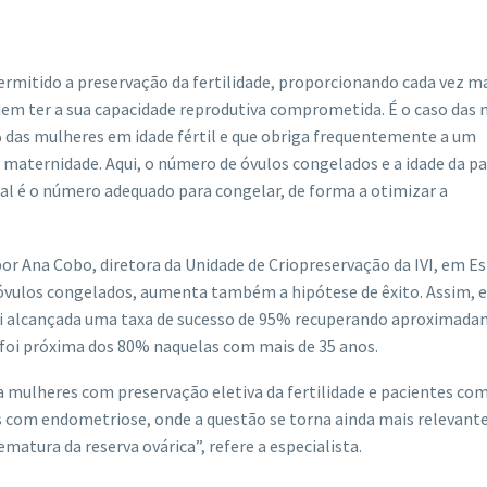
rmitido a preservação da fertilidade, proporcionando cada vez m
dem ter a sua capacidade reprodutiva comprometida. É o caso das
das mulheres em idade fértil e que obriga frequentemente a um
 maternidade. Aqui, o número de óvulos congelados e a idade da p
ual é o número adequado para congelar, de forma a otimizar a
 por Ana Cobo, diretora da Unidade de Criopreservação da IVI, em E
óvulos congelados, aumenta também a hipótese de êxito. Assim, 
i alcançada uma taxa de sucesso de 95% recuperando aproximada
foi próxima dos 80% naquelas com mais de 35 anos.
 mulheres com preservação eletiva da fertilidade e pacientes com
s com endometriose, onde a questão se torna ainda mais relevant
atura da reserva ovárica”, refere a especialista.