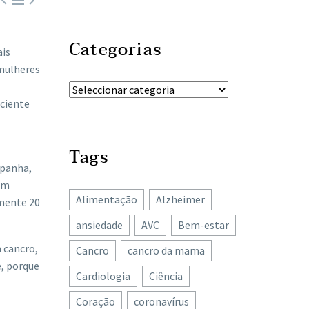



Categorias
ais
 mulheres
aciente
Tags
spanha,
em
Alimentação
Alzheimer
mente 20
ansiedade
AVC
Bem-estar
 cancro,
Cancro
cancro da mama
e, porque
Cardiologia
Ciência
Coração
coronavírus