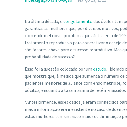
Investigação & Inovação
Março 23, 2021
Na última década, o
congelamento
dos óvulos tem pe
garantias às mulheres que, por diversos motivos, po
com endometriose, problema que afeta cerca de 10% 
tratamento reprodutivo para concretizar o desejo de
são fatores-chave para o sucesso reprodutivo. Mas q
probabilidade de sucesso?
Essa foi a questão colocada por um
estudo
, liderado
que mostra que, à medida que aumenta o número de 
pacientes menores de 35 anos com endometriose, fo
oócitos, enquanto a taxa máxima de recém-nascidos 
“Anteriormente, esses dados já eram conhecidos para
mas a informação era inexistente no caso de doente
estas mulheres têm um risco maior de diminuição prem