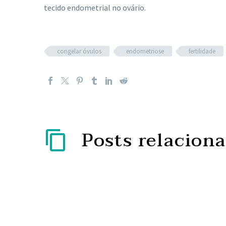
tecido endometrial no ovário.
congelar óvulos
endometriose
fertilidade
Posts relacion