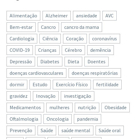
vídeoconsultas e…
Alimentação
Alzheimer
ansiedade
AVC
Bem-estar
Cancro
cancro da mama
Cardiologia
Ciência
Coração
coronavírus
COVID-19
Crianças
Cérebro
demência
Depressão
Diabetes
Dieta
Doentes
doenças cardiovasculares
doenças respiratórias
dormir
Estudo
Exercício Físico
fertilidade
gravidez
Inovação
investigação
Medicamentos
mulheres
nutrição
Obesidade
Oftalmologia
Oncologia
pandemia
Prevenção
Saúde
saúde mental
Saúde oral