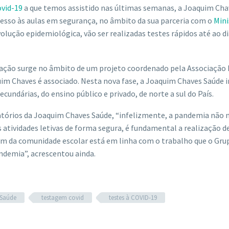
vid-19
a que temos assistido nas últimas semanas, a Joaquim Cha
resso às aulas em segurança, no âmbito da sua parceria com o
Mini
olução epidemiológica, vão ser realizadas testes rápidos até ao di
 ação surge no âmbito de um projeto coordenado pela Associação
uim Chaves é associado. Nesta nova fase, a Joaquim Chaves Saúde i
cundárias, do ensino público e privado, de norte a sul do País.
atórios da Joaquim Chaves Saúde, “infelizmente, a pandemia não 
atividades letivas de forma segura, é fundamental a realização d
em da comunidade escolar está em linha com o trabalho que o Gr
ndemia”, acrescentou ainda.
 Saúde
testagem covid
testes à COVID-19