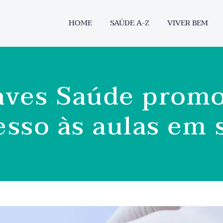
HOME
SAÚDE A-Z
VIVER BEM
aves Saúde promo
esso às aulas em