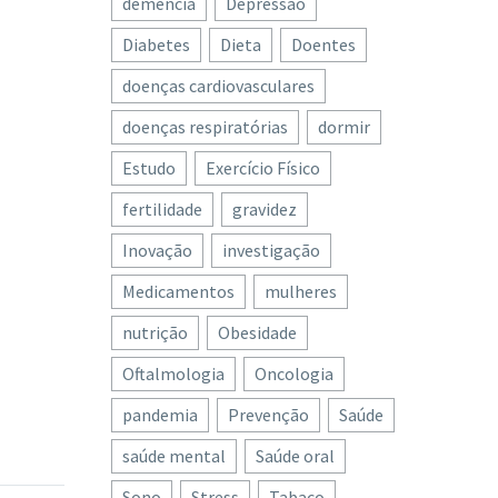
demência
Depressão
Diabetes
Dieta
Doentes
doenças cardiovasculares
doenças respiratórias
dormir
Estudo
Exercício Físico
fertilidade
gravidez
Inovação
investigação
Medicamentos
mulheres
nutrição
Obesidade
Oftalmologia
Oncologia
pandemia
Prevenção
Saúde
vada”
saúde mental
Saúde oral
tados
Sono
Stress
Tabaco
à Covid-