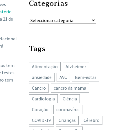
Categorias
ves
stério
a 21 de
 Nacional
rá
Tags
nos tem
Alimentação
Alzheimer
e testes
ansiedade
AVC
Bem-estar
upo tem
Cancro
cancro da mama
Cardiologia
Ciência
Coração
coronavírus
COVID-19
Crianças
Cérebro