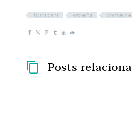
água da piscina
coronavírus
coronavírus na 
Posts relacion