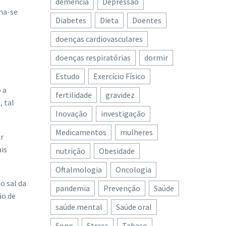
demência
Depressão
ma-se
Diabetes
Dieta
Doentes
doenças cardiovasculares
doenças respiratórias
dormir
Estudo
Exercício Físico
 a
fertilidade
gravidez
, tal
Inovação
investigação
Medicamentos
mulheres
r
ais
nutrição
Obesidade
Oftalmologia
Oncologia
o sal da
pandemia
Prevenção
Saúde
ão de
saúde mental
Saúde oral
Sono
Stress
Tabaco