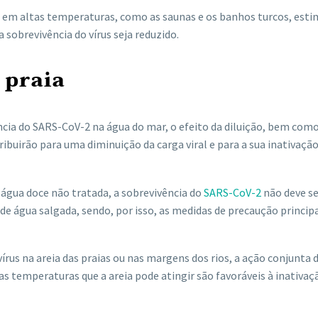
em altas temperaturas, como as saunas e os banhos turcos, esti
a sobrevivência do vírus seja reduzido.
a praia
cia do SARS-CoV-2 na água do mar, o efeito da diluição, bem como
buirão para uma diminuição da carga viral e para a sua inativação
e água doce não tratada, a sobrevivência do
SARS-CoV-2
não deve se
 de água salgada, sendo, por isso, as medidas de precaução princip
rus na areia das praias ou nas margens dos rios, a ação conjunta d
as temperaturas que a areia pode atingir são favoráveis ​​à inativaç