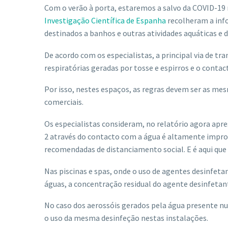
Com o verão à porta, estaremos a salvo da COVID-19 
Investigação Científica de Espanha
recolheram a inf
destinados a banhos e outras atividades aquáticas e d
De acordo com os especialistas, a principal via de tr
respiratórias geradas por tosse e espirros e o conta
Por isso, nestes espaços, as regras devem ser as m
comerciais.
Os especialistas consideram, no relatório agora apre
2 através do contacto com a água é altamente improv
recomendadas de distanciamento social. E é aqui que r
Nas piscinas e spas, onde o uso de agentes desinfe
águas, a concentração residual do agente desinfetante
No caso dos aerossóis gerados pela água presente n
o uso da mesma desinfeção nestas instalações.