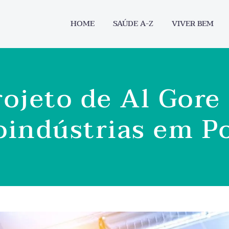
HOME
SAÚDE A-Z
VIVER BEM
jeto de Al Gore 
oindústrias em P