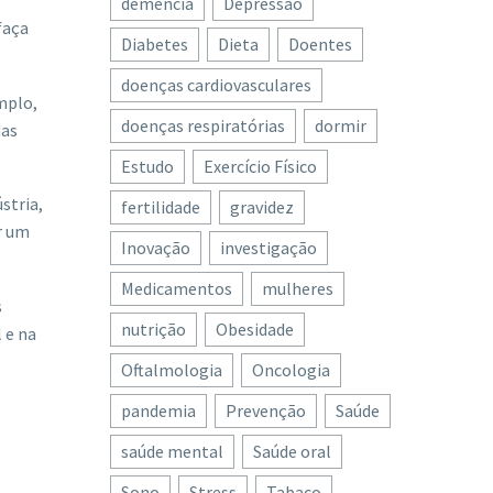
demência
Depressão
faça
Diabetes
Dieta
Doentes
doenças cardiovasculares
mplo,
doenças respiratórias
dormir
das
Estudo
Exercício Físico
stria,
fertilidade
gravidez
r um
Inovação
investigação
Medicamentos
mulheres
s
nutrição
Obesidade
 e na
Oftalmologia
Oncologia
pandemia
Prevenção
Saúde
saúde mental
Saúde oral
Sono
Stress
Tabaco