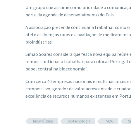
Um grupo que assume como prioridade a comunicação 
parte da agenda de desenvolvimento do País.
A associação pretende continuar a trabalhar como o i
afete as doenças raras e a avaliação de medicament
bioindústrias.
Simão Soares considera que “esta nova equipa reúne es
iremos continuar a trabalhar para colocar Portuga
papel central na bioeconomia”.
Com cerca 40 empresas nacionais e multinacionais e
competitivo, gerador de valor acrescentado e criador
excelência de recursos humanos existentes em Portu
bioindústrias
biotecnologia
P-BIO
S