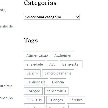
Categorias
ore,
senho de
Tags
Alimentação
Alzheimer
ansiedade
AVC
Bem-estar
Cancro
cancro da mama
Cardiologia
Ciência
ureira e
Coração
coronavírus
Conselho
COVID-19
Crianças
Cérebro