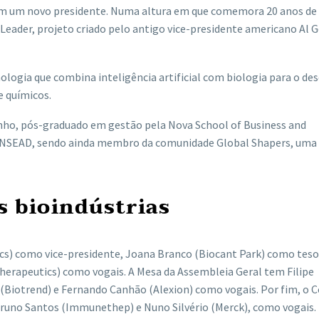
tem um novo presidente. Numa altura em que comemora 20 anos de
Leader, projeto criado pelo antigo vice-presidente americano Al G
ologia que combina inteligência artificial com biologia para o de
e químicos.
nho, pós-graduado em gestão pela Nova School of Business and
INSEAD, sendo ainda membro da comunidade Global Shapers, uma
s bioindústrias
cs) como vice-presidente, Joana Branco (Biocant Park) como teso
Therapeutics) como vogais. A Mesa da Assembleia Geral tem Filipe
(Biotrend) e Fernando Canhão (Alexion) como vogais. Por fim, o 
 Bruno Santos (Immunethep) e Nuno Silvério (Merck), como vogais.