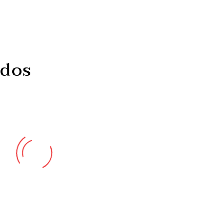
ados
Participação das
Top mais e meno