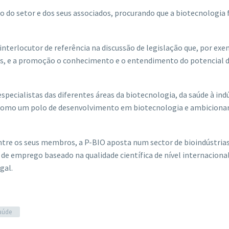
do setor e dos seus associados, procurando que a biotecnologia 
nterlocutor de referência na discussão de legislação que, por exe
os, e a promoção o conhecimento e o entendimento do potencial 
pecialistas das diferentes áreas da biotecnologia, da saúde à indú
l como um polo de desenvolvimento em biotecnologia e ambiciona
ntre os seus membros, a P-BIO aposta num sector de bioindústria
 de emprego baseado na qualidade científica de nível internacional
gal.
aúde