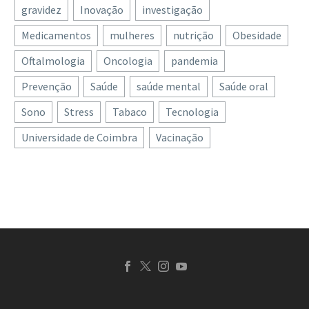
dias de baixas médicas
estudo publicado na
gravidez
Inovação
investigação
por ano e custos na
Neurology®, a…
Medicamentos
mulheres
nutrição
Obesidade
ordem dos muitos
milhões: as enxaquecas…
Oftalmologia
Oncologia
pandemia
Prevenção
Saúde
saúde mental
Saúde oral
Sono
Stress
Tabaco
Tecnologia
Universidade de Coimbra
Vacinação