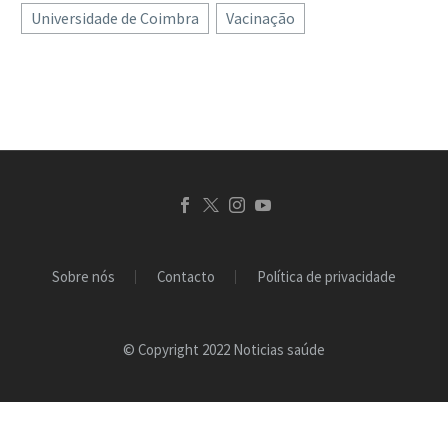
Universidade de Coimbra
Vacinação
confirmam que 38% da
população portuguesa
apresenta um nível de
literacia “problemático”
e 11%…
Sobre nós
Contacto
Política de privacidade
© Copyright 2022 Noticias saúde