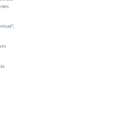
erdes
nload”,
dem
 às