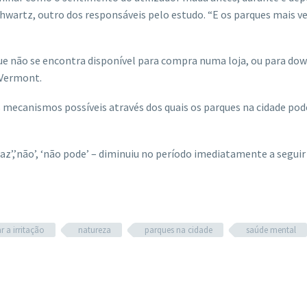
Schwartz, outro dos responsáveis pelo estudo. “E os parques mais v
ue não se encontra disponível para compra numa loja, ou para dow
e Vermont.
os mecanismos possíveis através dos quais os parques na cidade po
z’,’não’, ‘não pode’ – diminuiu no período imediatamente a seguir
 a irritação
natureza
parques na cidade
saúde mental