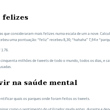
 felizes
ras que consideraram mais felizes numa escala de um a nove. Calcu
cebeu uma pontuação: “feliz” recebeu 8,30; “hahaha” 7,94 e “parqu
 1.76.
cinquenta milhões de tweets de todo o mundo, todos os dias, e ca
usadas.
vir na saúde mental
entificar quais os parques onde foram feitos os tweets.
aminar como o sentimento do utilizador muda antes, durante e dep