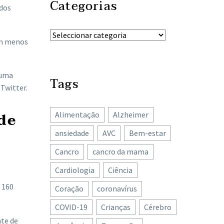
Categorias
 dos
am menos
 uma
Tags
Twitter.
de
Alimentação
Alzheimer
ansiedade
AVC
Bem-estar
Cancro
cancro da mama
Cardiologia
Ciência
 160
Coração
coronavírus
COVID-19
Crianças
Cérebro
nte de