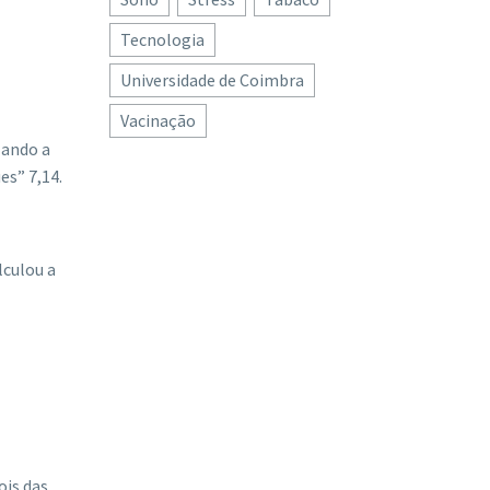
Tecnologia
Universidade de Coimbra
Vacinação
lando a
es” 7,14.
lculou a
ois das