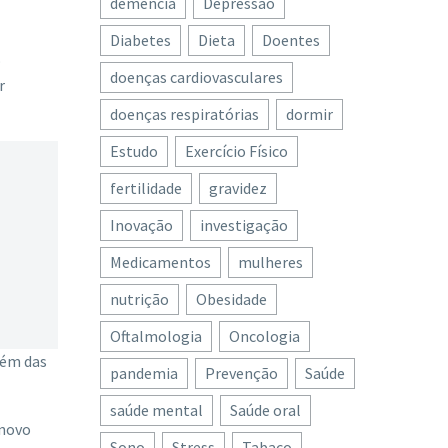
demência
Depressão
Diabetes
Dieta
Doentes
o
doenças cardiovasculares
r
doenças respiratórias
dormir
Estudo
Exercício Físico
fertilidade
gravidez
Inovação
investigação
Medicamentos
mulheres
nutrição
Obesidade
Oftalmologia
Oncologia
lém das
pandemia
Prevenção
Saúde
saúde mental
Saúde oral
 novo
Sono
Stress
Tabaco