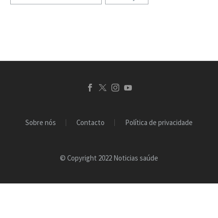
tipos de sofrimento
psicológico, incluindo
depressão, ansiedade,
stresse…
Sobre nós
Contacto
Política de privacidade
© Copyright 2022 Noticias saúde