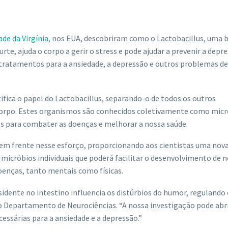
ade da Virgínia
, nos EUA, descobriram como o Lactobacillus, uma b
urte, ajuda o corpo a gerir o stress e pode ajudar a prevenir a depre
 tratamentos para a ansiedade, a depressão e outros problemas de
tifica o papel do Lactobacillus, separando-o de todos os outros
orpo. Estes organismos são conhecidos coletivamente como micr
os para combater as doenças e melhorar a nossa saúde.
em frente nesse esforço, proporcionando aos cientistas uma nov
icróbios individuais que poderá facilitar o desenvolvimento de 
oenças, tanto mentais como físicas.
idente no intestino influencia os distúrbios do humor, regulando
do Departamento de Neurociências. “A nossa investigação pode abr
essárias para a ansiedade e a depressão.”