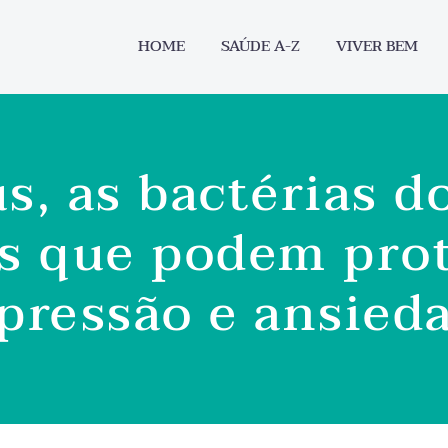
HOME
SAÚDE A-Z
VIVER BEM
us, as bactérias d
s que podem prot
pressão e ansied