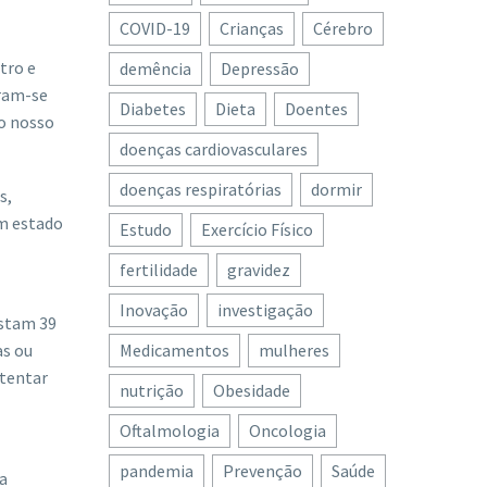
COVID-19
Crianças
Cérebro
tro e
demência
Depressão
eram-se
Diabetes
Dieta
Doentes
do nosso
doenças cardiovasculares
doenças respiratórias
dormir
s,
êm estado
Estudo
Exercício Físico
fertilidade
gravidez
Inovação
investigação
istam 39
Medicamentos
mulheres
as ou
tentar
nutrição
Obesidade
Oftalmologia
Oncologia
pandemia
Prevenção
Saúde
ma