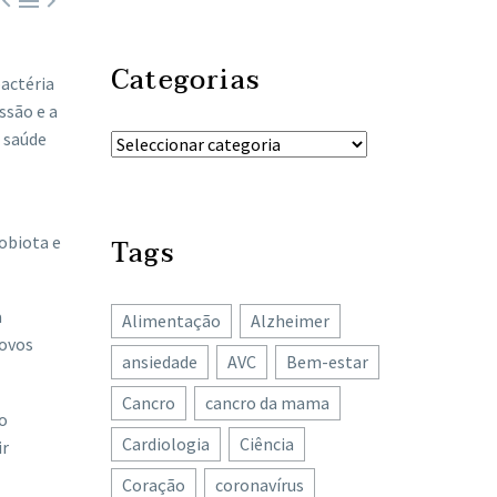



Categorias
actéria
ssão e a
 saúde
obiota e
Tags
a
Alimentação
Alzheimer
novos
ansiedade
AVC
Bem-estar
Cancro
cancro da mama
 o
Cardiologia
Ciência
ir
Coração
coronavírus