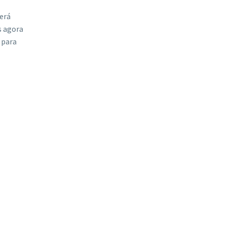
erá
s agora
 para