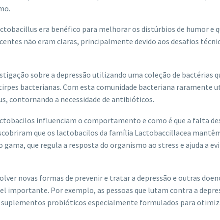
mo.
ctobacillus era benéfico para melhorar os distúrbios de humor e q
acentes não eram claras, principalmente devido aos desafios técni
vestigação sobre a depressão utilizando uma coleção de bactérias q
 estirpes bacterianas. Com esta comunidade bacteriana raramente ut
us, contornando a necessidade de antibióticos.
ctobacilos influenciam o comportamento e como é que a falta de
escobriram que os lactobacilos da família Lactobaccillacea mantê
gama, que regula a resposta do organismo ao stress e ajuda a evi
lver novas formas de prevenir e tratar a depressão e outras doen
l importante. Por exemplo, as pessoas que lutam contra a depre
ar suplementos probióticos especialmente formulados para otimiz