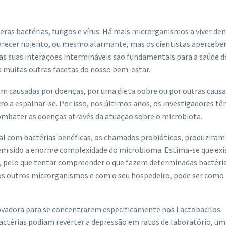
ras bactérias, fungos e vírus. Há mais microrganismos a viver den
 parecer nojento, ou mesmo alarmante, mas os cientistas aperceb
as suas interações intermináveis são fundamentais para a saúde 
a muitas outras facetas do nosso bem-estar.
am causadas por doenças, por uma dieta pobre ou por outras causa
o a espalhar-se. Por isso, nos últimos anos, os investigadores t
bater as doenças através da atuação sobre o microbiota.
inal com bactérias benéficas, os chamados probióticos, produziram
em sido a enorme complexidade do microbioma. Estima-se que ex
s, pelo que tentar compreender o que fazem determinadas bactéri
 outros microrganismos e com o seu hospedeiro, pode ser como 
vadora para se concentrarem especificamente nos Lactobacilos.
bactérias podiam reverter a depressão em ratos de laboratório, u