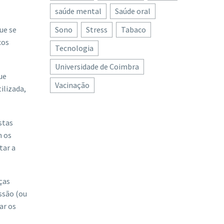
saúde mental
Saúde oral
Sono
Stress
Tabaco
ue se
cos
Tecnologia
Universidade de Coimbra
ue
Vacinação
ilizada,
stas
m os
tar a
ças
ssão (ou
ar os