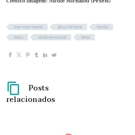
Crédito imagem: Nicole Michalou (Pexels)
bem-estar mental
época de Natal
família
festas
saúde emocional
Stress
Posts
relacionados