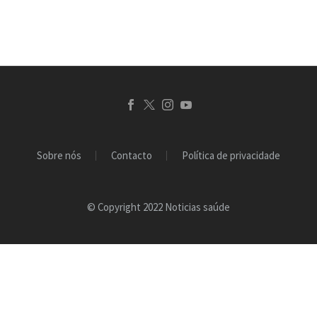
cardíacas estruturais e
funcionais e levar a
problemas de coração…
Sobre nós
Contacto
Política de privacidade
© Copyright 2022 Noticias saúde