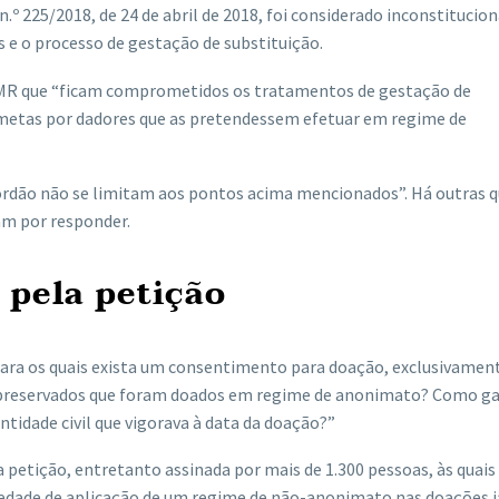
º 225/2018, de 24 de abril de 2018, foi considerado inconstitucion
 e o processo de gestação de substituição.
 SPMR que “ficam comprometidos os tratamentos de gestação de
âmetas por dadores que as pretendessem efetuar em regime de
córdão não se limitam aos pontos acima mencionados”. Há outras 
am por responder.
 pela petição
 para os quais exista um consentimento para doação, exclusivame
opreservados que foram doados em regime de anonimato? Como ga
ntidade civil que vigorava à data da doação?”
petição, entretanto assinada por mais de 1.300 pessoas, às quais
iedade de aplicação de um regime de não-anonimato nas doações j