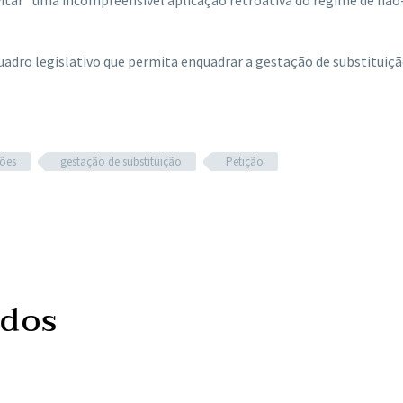
vitar “uma incompreensível aplicação retroativa do regime de não
adro legislativo que permita enquadrar a gestação de substituiç
ões
gestação de substituição
Petição
ados