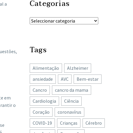
Categorias
al a
Tags
questões,
Alimentação
Alzheimer
ansiedade
AVC
Bem-estar
Cancro
cancro da mama
nte em
Cardiologia
Ciência
rantir o
Coração
coronavírus
COVID-19
Crianças
Cérebro
 se
á