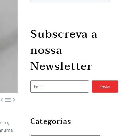
Subscreva a
nossa
Newsletter
Enviar



Categorias
ntro,
ar uma