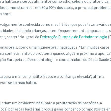
 a halitose a certos alimentos como alho, cebola ou pratos pican
studos demonstram que em 80 a 90% dos casos, o principal problem
a boca.
vulgarmente conhecida como mau hálito, que pode levar a vários 
 as idades, incluindo crianças, e tem frequentemente impacto nas 
est, secretária-geral da
Federação Europeia de Periodontologia
(E
lemas orais, como uma higiene oral inadequada. “Em muitos casos
 toma conhecimento do problema quando alguém próximo o aponta”
ração Europeia de Periodontologia e coordenadora do Dia da Saúde 
a para o manter o hálito fresco e a confiança elevada”, afirma
ivrar-se do mau hálito.
criam um ambiente ideal para a proliferação de bactérias. A
tos) por estas bactérias produz gases contendo compostos de en