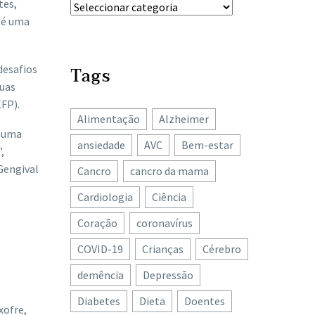
tes,
a é uma
desafios
Tags
suas
FP).
Alimentação
Alzheimer
, uma
ansiedade
AVC
Bem-estar
,
Gengival
Cancro
cancro da mama
Cardiologia
Ciência
Coração
coronavírus
COVID-19
Crianças
Cérebro
demência
Depressão
Diabetes
Dieta
Doentes
xofre,