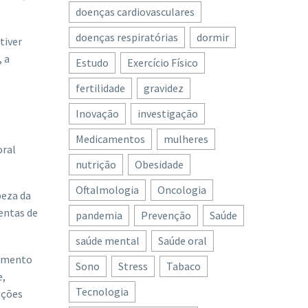
doenças cardiovasculares
doenças respiratórias
dormir
tiver
, a
Estudo
Exercício Físico
fertilidade
gravidez
Inovação
investigação
Medicamentos
mulheres
oral
nutrição
Obesidade
Oftalmologia
Oncologia
peza da
entas de
pandemia
Prevenção
Saúde
saúde mental
Saúde oral
tamento
Sono
Stress
Tabaco
e,
Tecnologia
uções