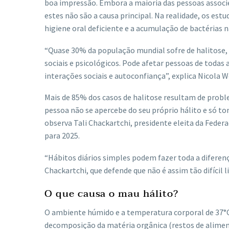
boa impressão. Embora a maioria das pessoas associe
estes não são a causa principal. Na realidade, os e
higiene oral deficiente e a acumulação de bactérias n
“Quase 30% da população mundial sofre de halitose, 
sociais e psicológicos. Pode afetar pessoas de todas
interações sociais e autoconfiança”, explica Nicola W
Mais de 85% dos casos de halitose resultam de prob
pessoa não se apercebe do seu próprio hálito e só
observa Tali Chackartchi, presidente eleita da Fede
para 2025.
“Hábitos diários simples podem fazer toda a diferenç
Chackartchi, que defende que não é assim tão difícil l
O que causa o mau hálito?
O ambiente húmido e a temperatura corporal de 37°C 
decomposição da matéria orgânica (restos de alimen