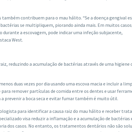
s também contribuem para o mau hálito. “Se a doença gengival es
 bactérias se multipliquem, piorando ainda mais. Em muitos casos
 durante a escovagem, pode indicar uma infeção subjacente,
estaca West.
 raiz, reduzindo a acumulação de bactérias através de uma higiene 
 menos duas vezes por dia usando uma escova macia e incluir a lim
e para remover partículas de comida entre os dentes e usar ferram
a a prevenir a boca seca e evitar fumar também é muito útil.
gista para identificar a causa raiz do mau hálito e receber tra
cializado visa reduzir a inflamação e a acumulação de bactérias 
ria dos casos. No entanto, os tratamentos dentários não são sol