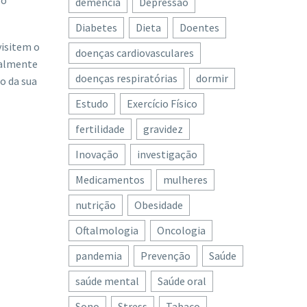
 o
demência
Depressão
Diabetes
Dieta
Doentes
visitem o
doenças cardiovasculares
talmente
doenças respiratórias
dormir
o da sua
Estudo
Exercício Físico
fertilidade
gravidez
Inovação
investigação
Medicamentos
mulheres
nutrição
Obesidade
Oftalmologia
Oncologia
pandemia
Prevenção
Saúde
saúde mental
Saúde oral
Sono
Stress
Tabaco