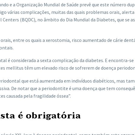
undo e a Organização Mundial de Saúde prevê que este número dup
igo várias complicações, muitas das quais problemas orais, alerta
l Centers (BQDC), no âmbito do Dia Mundial da Diabetes, que se as
ais, entre os quais a xerostomia, risco aumentado de cárie dentá
ontais.
ntal é considerada a sexta complicação da diabetes. E encontra-s
es mellitus têm um elevado risco de sofrerem de doença periodon
 periodontal que está aumentada em indivíduos diabéticos, mas ta
essiva. De notar que a periodontite é uma doença que tem consequ
tes causada pela fragilidade óssea”.
ista é obrigatória