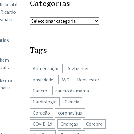
Categorias
lique até
 Ricardo
sinala
ria e,
Tags
e bem
tal”.
Alimentação
Alzheimer
ansiedade
AVC
Bem-estar
mbém a
ências
Cancro
cancro da mama
Cardiologia
Ciência
Coração
coronavírus
COVID-19
Crianças
Cérebro