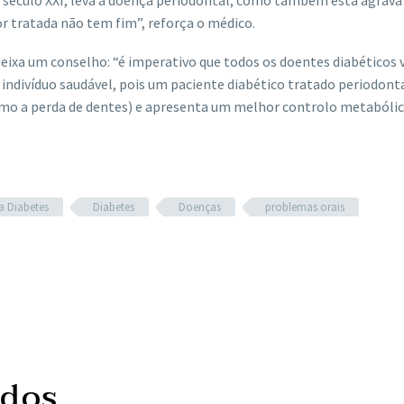
 século XXI, leva à doença periodontal, como também esta agrava
or tratada não tem fim”, reforça o médico.
deixa um conselho: “é imperativo que todos os doentes diabéticos 
 indivíduo saudável, pois um paciente diabético tratado periodon
mo a perda de dentes) e apresenta um melhor controlo metabólic
a Diabetes
Diabetes
Doenças
problemas orais
ados