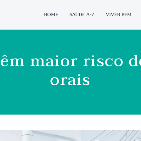
HOME
SAÚDE A-Z
VIVER BEM
têm maior risco 
orais