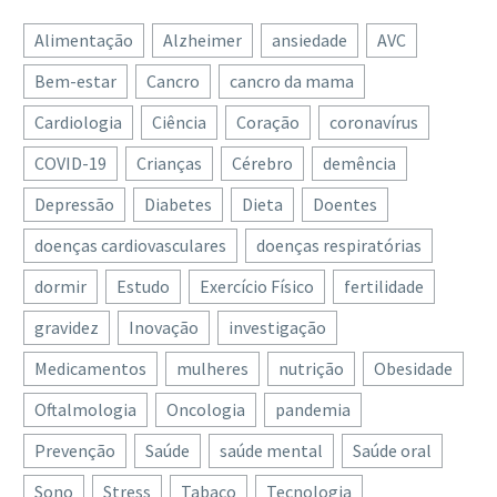
Alimentação
Alzheimer
ansiedade
AVC
Bem-estar
Cancro
cancro da mama
Cardiologia
Ciência
Coração
coronavírus
COVID-19
Crianças
Cérebro
demência
Depressão
Diabetes
Dieta
Doentes
doenças cardiovasculares
doenças respiratórias
dormir
Estudo
Exercício Físico
fertilidade
gravidez
Inovação
investigação
Medicamentos
mulheres
nutrição
Obesidade
Oftalmologia
Oncologia
pandemia
Prevenção
Saúde
saúde mental
Saúde oral
Sono
Stress
Tabaco
Tecnologia