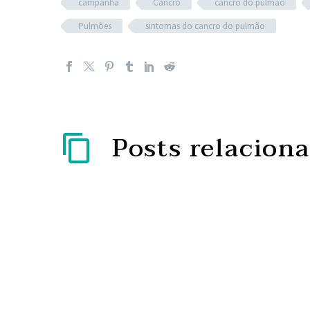
campanha
Cancro
cancro do pulmão
Pulmões
sintomas do cancro do pulmão
Posts relacion