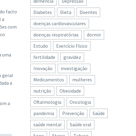
demência
Depressão
 do facto
Diabetes
Dieta
Doentes
 a
doenças cardiovasculares
ções com
ico
doenças respiratórias
dormir
Estudo
Exercício Físico
ra uma
fertilidade
gravidez
Inovação
investigação
o geral
Medicamentos
mulheres
dada a
nutrição
Obesidade
Oftalmologia
Oncologia
com a
pandemia
Prevenção
Saúde
saúde mental
Saúde oral
Sono
Stress
Tabaco