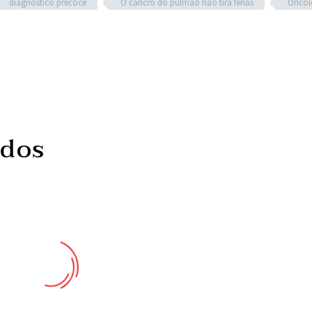
diagnóstico precoce
O cancro do pulmão não tira férias
Oncol
ados