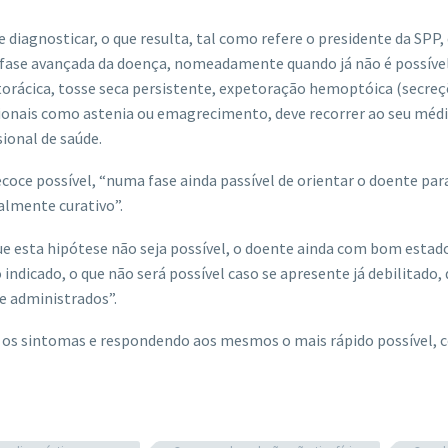
diagnosticar, o que resulta, tal como refere o presidente da SPP,
fase avançada da doença, nomeadamente quando já não é possível
r torácica, tosse seca persistente, expetoração hemoptóica (secre
ucionais como astenia ou emagrecimento, deve recorrer ao seu méd
sional de saúde.
ecoce possível, “numa fase ainda passível de orientar o doente pa
almente curativo”.
ue esta hipótese não seja possível, o doente ainda com bom estad
indicado, o que não será possível caso se apresente já debilitado, 
e administrados”.
a os sintomas e respondendo aos mesmos o mais rápido possível, 