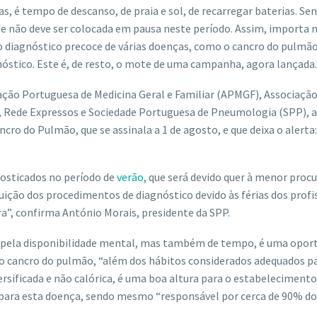
s, é tempo de descanso, de praia e sol, de recarregar baterias. Se
úde não deve ser colocada em pausa neste período. Assim, importa 
o diagnóstico precoce de várias doenças, como o cancro do pulmão
stico. Este é, de resto, o mote de uma campanha, agora lançada.
ação Portuguesa de Medicina Geral e Familiar (APMGF), Associaçã
, Rede Expressos e Sociedade Portuguesa de Pneumologia (SPP), a
ro do Pulmão, que se assinala a 1 de agosto, e que deixa o alerta:
osticados no período de
verão
, que será devido quer à menor proc
nuição dos procedimentos de diagnóstico devido às férias dos profi
a”, confirma António Morais, presidente da SPP.
 só pela disponibilidade mental, mas também de tempo, é uma opor
do cancro do pulmão, “além dos hábitos considerados adequados pa
ersificada e não calórica, é uma boa altura para o estabelecimento
” para esta doença, sendo mesmo “responsável por cerca de 90% do