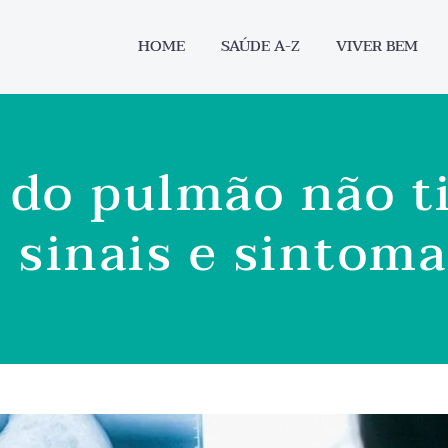
HOME
SAÚDE A-Z
VIVER BEM
 do pulmão não tir
 sinais e sintom