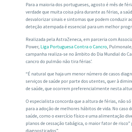
Para a maioria dos portugueses, agosto é mês de féria
verdade que muita coisa pára durante as férias, a sa
desvalorizar sinais e sintomas que podem conduzir a
deteção atempada é essencial para um melhor prognó
Realizada pela AstraZeneca, em parceria com Associ
Power,
Liga Portuguesa Contra o Cancro
, Pulmonale
campanha realiza-se no âmbito do Dia Mundial do Canc
cancro do pulmão não tira férias’.
“É natural que haja um menor número de casos diagn
serviços de saúde por parte dos utentes, quer à dimi
de saúde, que ocorrem preferencialmente nesta altur
O especialista concorda que a altura de férias, não
para a adoção de melhores hábitos de vida. No caso 
saúde, como o exercício físico e uma alimentação div
planos de cessação tabágica, o maior fator de risco
diagnosticados”.