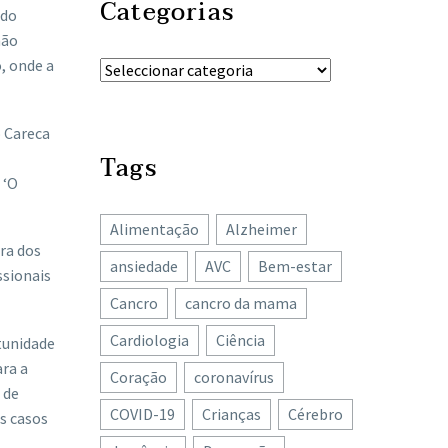
Categorias
ndo
não
, onde a
o Careca
Tags
 ‘O
Alimentação
Alzheimer
ura dos
ansiedade
AVC
Bem-estar
ssionais
Cancro
cancro da mama
Cardiologia
Ciência
tunidade
ra a
Coração
coronavírus
 de
COVID-19
Crianças
Cérebro
s casos