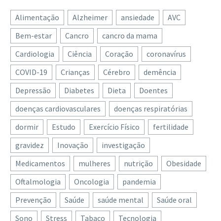
Alimentação
Alzheimer
ansiedade
AVC
Bem-estar
Cancro
cancro da mama
Cardiologia
Ciência
Coração
coronavírus
COVID-19
Crianças
Cérebro
demência
Depressão
Diabetes
Dieta
Doentes
doenças cardiovasculares
doenças respiratórias
dormir
Estudo
Exercício Físico
fertilidade
gravidez
Inovação
investigação
Medicamentos
mulheres
nutrição
Obesidade
Oftalmologia
Oncologia
pandemia
Prevenção
Saúde
saúde mental
Saúde oral
Sono
Stress
Tabaco
Tecnologia