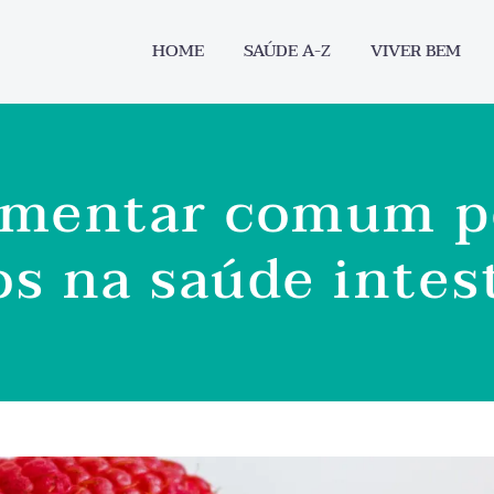
HOME
SAÚDE A-Z
VIVER BEM
limentar comum p
s na saúde intes