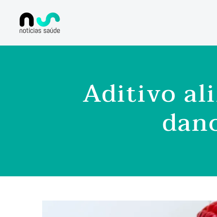
Aditivo a
dano