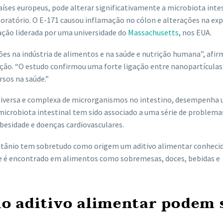
ses europeus, pode alterar significativamente a microbiota intes
oratório. O E-171 causou inflamação no cólon e alterações na ex
gação liderada por uma universidade do
Massachusetts
, nos EUA.
es na indústria de alimentos e na saúde e nutrição humana”, afir
uição. “O estudo confirmou uma forte ligação entre nanopartículas
rsos na saúde.”
e diversa e complexa de microrganismos no intestino, desempenha
microbiota intestinal tem sido associado a uma série de problema
obesidade e doenças cardiovasculares.
 titânio tem sobretudo como origem um aditivo alimentar conhec
 e é encontrado em alimentos como sobremesas, doces, bebidas e
no aditivo alimentar podem 