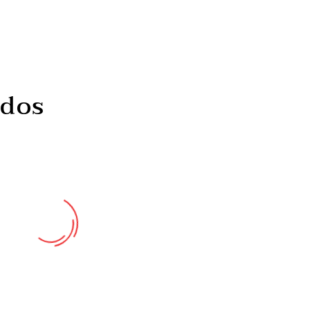
ados
Café, álcool ou produtos
Estudo nacional ‘