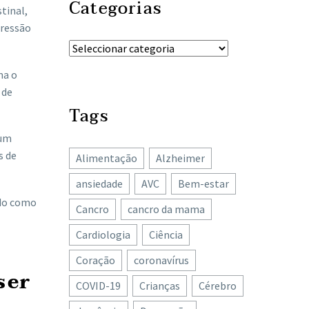
Categorias
tinal,
pressão
ma o
 de
Tags
 um
s de
Alimentação
Alzheimer
ansiedade
AVC
Bem-estar
ido como
Cancro
cancro da mama
Cardiologia
Ciência
Coração
coronavírus
ser
COVID-19
Crianças
Cérebro