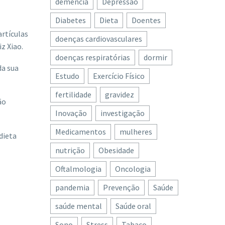
demência
Depressão
Diabetes
Dieta
Doentes
rtículas
doenças cardiovasculares
z Xiao.
doenças respiratórias
dormir
da sua
Estudo
Exercício Físico
fertilidade
gravidez
ão
Inovação
investigação
Medicamentos
mulheres
dieta
nutrição
Obesidade
Oftalmologia
Oncologia
pandemia
Prevenção
Saúde
saúde mental
Saúde oral
Sono
Stress
Tabaco