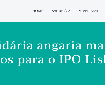
HOME
SAÚDE A-Z
VIVER BEM
dária angaria ma
os para o IPO Li