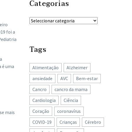
Categorias
eiro
19 foi a
Pediatria
Tags
a
a é uma
Alimentação
Alzheimer
ansiedade
AVC
Bem-estar
Cancro
cancro da mama
Cardiologia
Ciência
Coração
coronavírus
-se mais
COVID-19
Crianças
Cérebro