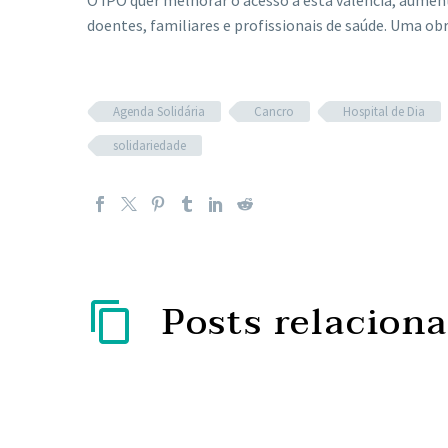
O IPO quer melhorar o acesso a esta valência, aument
doentes, familiares e profissionais de saúde. Uma obra
Agenda Solidária
Cancro
Hospital de Dia
solidariedade
Posts relacion