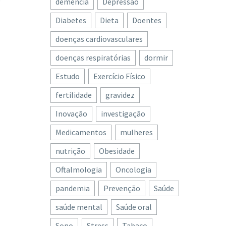
e
demência
Depressão
Diabetes
Dieta
Doentes
doenças cardiovasculares
doenças respiratórias
dormir
Estudo
Exercício Físico
fertilidade
gravidez
Inovação
investigação
Medicamentos
mulheres
nutrição
Obesidade
Oftalmologia
Oncologia
pandemia
Prevenção
Saúde
saúde mental
Saúde oral
Sono
Stress
Tabaco