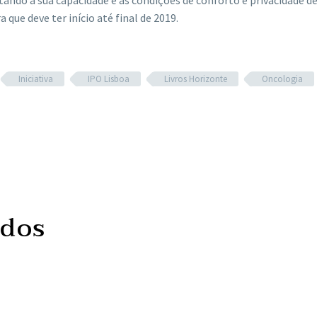
ando a sua capacidade e as condições de conforto e privacidade d
 que deve ter início até final de 2019.
Iniciativa
IPO Lisboa
Livros Horizonte
Oncologia
ados