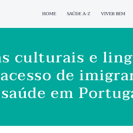
HOME
SAÚDE A-Z
VIVER BEM
s culturais e lin
acesso de imigra
 saúde em Portug