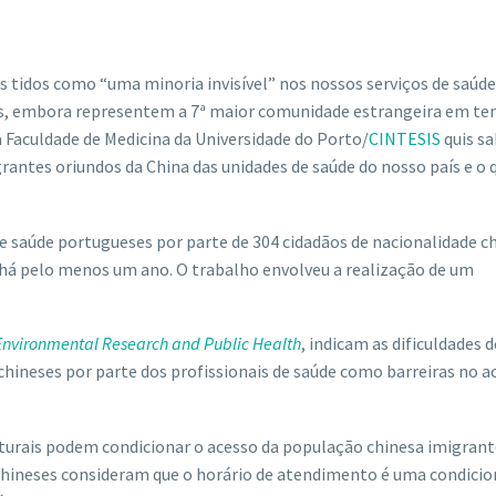
 tidos como “uma minoria invisível” nos nossos serviços de saúd
 embora representem a 7ª maior comunidade estrangeira em ter
 Faculdade de Medicina da Universidade do Porto/
CINTESIS
quis sa
grantes oriundos da China das unidades de saúde do nosso país e o
de saúde portugueses por parte de 304 cidadãos de nacionalidade c
l há pelo menos um ano. O trabalho envolveu a realização de um
 Environmental Research and Public Health
, indicam as dificuldades d
hineses por parte dos profissionais de saúde como barreiras no a
culturais podem condicionar o acesso da população chinesa imigrant
 chineses consideram que o horário de atendimento é uma condici