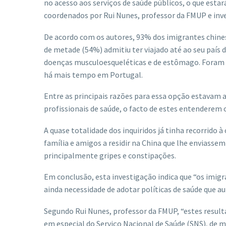
no acesso aos serviços de saúde públicos, o que esta
coordenados por Rui Nunes, professor da FMUP e inv
De acordo com os autores, 93% dos imigrantes chine
de metade (54%) admitiu ter viajado até ao seu paí
doenças musculoesqueléticas e de estômago. Foram 
há mais tempo em Portugal.
Entre as principais razões para essa opção estavam a
profissionais de saúde, o facto de estes entenderem o
A quase totalidade dos inquiridos já tinha recorrido
família e amigos a residir na China que lhe enviass
principalmente gripes e constipações.
Em conclusão, esta investigação indica que “os imig
ainda necessidade de adotar políticas de saúde que 
Segundo Rui Nunes, professor da FMUP, “estes resu
em especial do Serviço Nacional de Saúde (SNS), de m