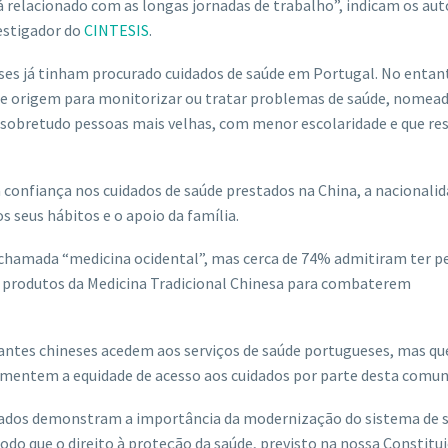
rá relacionado com as longas jornadas de trabalho”, indicam os aut
estigador do
CINTESIS
.
ses já tinham procurado cuidados de saúde em Portugal. No entan
s de origem para monitorizar ou tratar problemas de saúde, nome
sobretudo pessoas mais velhas, com menor escolaridade e que re
 confiança nos cuidados de saúde prestados na China, a nacionali
s seus hábitos e o apoio da família.
 à chamada “medicina ocidental”, mas cerca de 74% admitiram ter p
em produtos da Medicina Tradicional Chinesa para combaterem
rantes chineses acedem aos serviços de saúde portugueses, mas qu
aumentem a equidade de acesso aos cuidados por parte desta comun
ltados demonstram a importância da modernização do sistema de 
odo que o direito à proteção da saúde, previsto na nossa Constitui