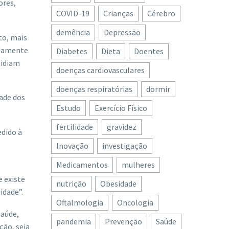
ores,
COVID-19
Crianças
Cérebro
demência
Depressão
to, mais
adamente
Diabetes
Dieta
Doentes
sidiam
doenças cardiovasculares
doenças respiratórias
dormir
dade dos
Estudo
Exercício Físico
fertilidade
gravidez
edido à
Inovação
investigação
Medicamentos
mulheres
e existe
nutrição
Obesidade
idade”.
Oftalmologia
Oncologia
saúde,
pandemia
Prevenção
Saúde
ção, seja