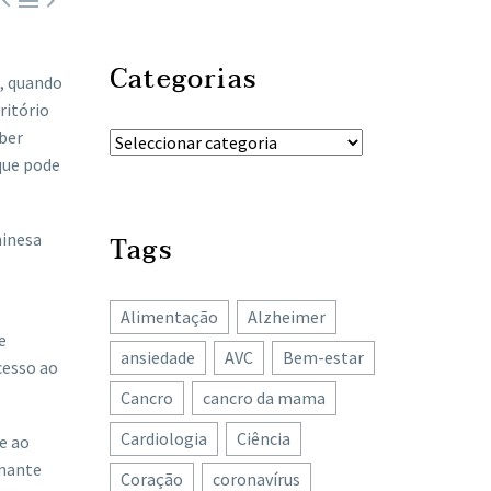



Categorias
e, quando
ritório
ber
 que pode
hinesa
Tags
Alimentação
Alzheimer
e
ansiedade
AVC
Bem-estar
cesso ao
Cancro
cancro da mama
Cardiologia
Ciência
e ao
onante
Coração
coronavírus