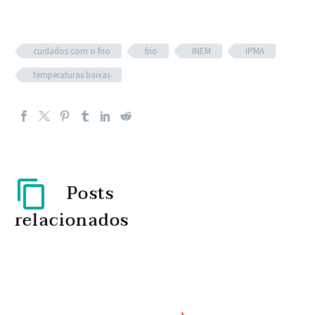
cuidados com o frio
frio
INEM
IPMA
temperaturas baixas
Posts
relacionados