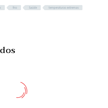
o
frio
Saúde
temperaturas extremas
ados