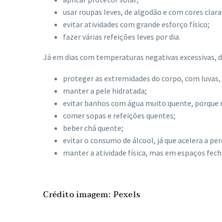
usar roupas leves, de algodão e com cores clara
evitar atividades com grande esforço físico;
fazer várias refeições leves por dia.
Já em dias com temperaturas negativas excessivas, d
proteger as extremidades do corpo, com luvas,
manter a pele hidratada;
evitar banhos com água muito quente, porque 
comer sopas e refeições quentes;
beber chá quente;
evitar o consumo de álcool, já que acelera a pe
manter a atividade física, mas em espaços fec
Crédito imagem: Pexels