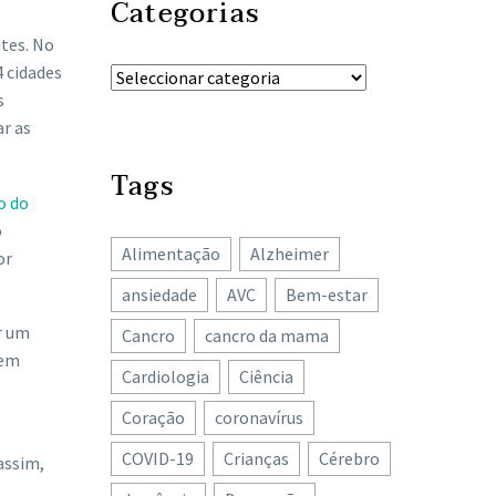
Categorias
ntes. No
 cidades
s
ar as
Tags
o do
o
Alimentação
Alzheimer
or
ansiedade
AVC
Bem-estar
r um
Cancro
cancro da mama
dem
Cardiologia
Ciência
Coração
coronavírus
COVID-19
Crianças
Cérebro
assim,