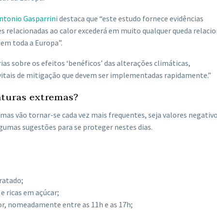
ntonio Gasparrini
destaca que “este estudo fornece evidências
 relacionadas ao calor excederá em muito qualquer queda relaci
em toda a Europa”.
as sobre os efeitos ‘benéficos’ das alterações climáticas,
vitais de mitigação que devem ser implementadas rapidamente.”
turas extremas?
emas vão tornar-se cada vez mais frequentes, seja valores negati
gumas sugestões para se proteger nestes dias.
ratado;
 e ricas em açúcar;
lor, nomeadamente entre as 11h e as 17h;