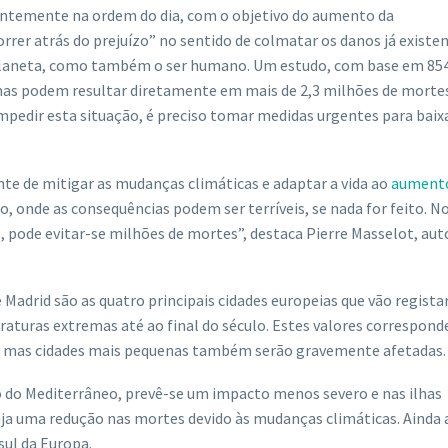
antemente na ordem do dia, com o objetivo do aumento da
rrer atrás do prejuízo” no sentido de colmatar os danos já existe
planeta, como também o ser humano. Um estudo, com base em 854
mas podem resultar diretamente em mais de 2,3 milhões de morte
impedir esta situação, é preciso tomar medidas urgentes para baix
te de mitigar as mudanças climáticas e adaptar a vida ao
aument
o, onde as consequências podem ser terríveis, se nada for feito. N
pode evitar-se milhões de mortes”, destaca Pierre Masselot, aut
Madrid são as quatro principais cidades europeias que vão regista
turas extremas até ao final do século. Estes valores correspon
, mas cidades mais pequenas também serão gravemente afetadas.
ão do Mediterrâneo, prevê-se um impacto menos severo e nas ilhas
haja uma redução nas mortes devido às mudanças climáticas. Ainda 
sul da Europa.