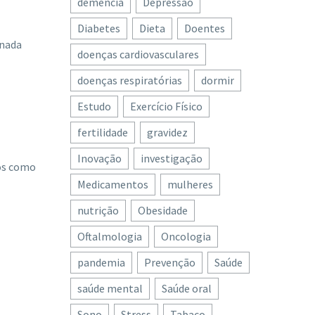
demência
Depressão
Diabetes
Dieta
Doentes
onada
doenças cardiovasculares
doenças respiratórias
dormir
Estudo
Exercício Físico
fertilidade
gravidez
Inovação
investigação
vos como
Medicamentos
mulheres
nutrição
Obesidade
Oftalmologia
Oncologia
pandemia
Prevenção
Saúde
saúde mental
Saúde oral
Sono
Stress
Tabaco