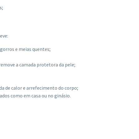
s;
eve:
 gorros e meias quentes;
remove a camada protetora da pele;
rda de calor e arrefecimento do corpo;
hados como em casa ou no ginásio.