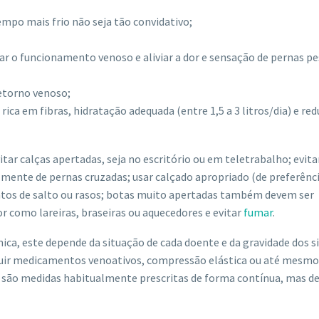
empo mais frio não seja tão convidativo;
ular o funcionamento venoso e aliviar a dor e sensação de pernas p
retorno venoso;
ica em fibras, hidratação adequada (entre 1,5 a 3 litros/dia) e re
tar calças apertadas, seja no escritório ou em teletrabalho; evita
mente de pernas cruzadas; usar calçado apropriado (de preferênci
atos de salto ou rasos; botas muito apertadas também devem ser
or como lareiras, braseiras ou aquecedores e evitar
fumar
.
ca, este depende da situação de cada doente e da gravidade dos 
cluir medicamentos venoativos, compressão elástica ou até mesmo
o são medidas habitualmente prescritas de forma contínua, mas d