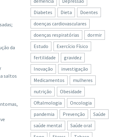
demência
Depressão
Diabetes
Dieta
Doentes
doenças cardiovasculares
esadas;
doenças respiratórias
dormir
Estudo
Exercício Físico
dução da
fertilidade
gravidez
r
Inovação
investigação
a saltos
Medicamentos
mulheres
nutrição
Obesidade
Oftalmologia
Oncologia
sintomas,
pandemia
Prevenção
Saúde
eve
saúde mental
Saúde oral
Sono
Stress
Tabaco