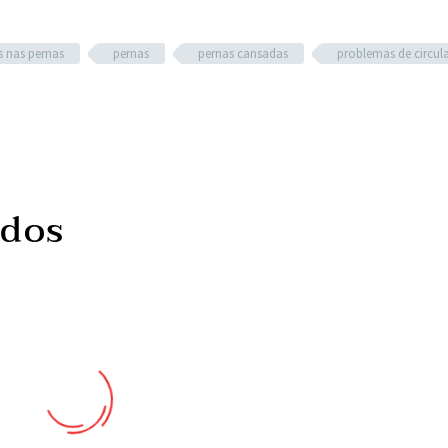
s nas pernas
pernas
pernas cansadas
problemas de circul
ados