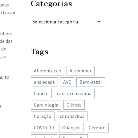
Categorias
hadas
a travar
.
também
de das
o do
Tags
ção
Alimentação
Alzheimer
muito
ansiedade
AVC
Bem-estar
Cancro
cancro da mama
Cardiologia
Ciência
a
Coração
coronavírus
COVID-19
Crianças
Cérebro