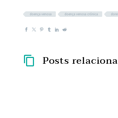
doença venosa
doença venosa crónica
dore
Posts relacion