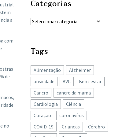
Categorias
ustrial
istem
ncia a
sa com
e
Tags
ostras
Alimentação
Alzheimer
5% de
ansiedade
AVC
Bem-estar
Cancro
cancro da mama
rmacos,
Cardiologia
Ciência
oridade
Coração
coronavírus
te no
COVID-19
Crianças
Cérebro