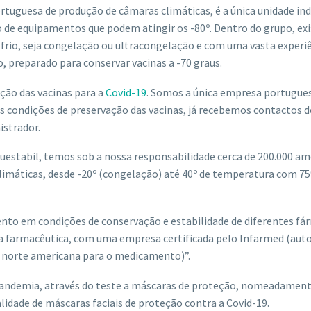
tuguesa de produção de câmaras climáticas, é a única unidade ind
o de equipamentos que podem atingir os -80º. Dentro do grupo, ex
rio, seja congelação ou ultracongelação e com uma vasta experiê
o, preparado para conservar vacinas a -70 graus.
ção das vacinas para a
Covid-19
. Somos a única empresa portugue
as condições de preservação das vacinas, já recebemos contactos d
istrador.
estabil, temos sob a nossa responsabilidade cerca de 200.000 am
limáticas, desde -20º (congelação) até 40º de temperatura com 7
o em condições de conservação e estabilidade de diferentes fá
ria farmacêutica, com uma empresa certificada pelo Infarmed (aut
 norte americana para o medicamento)”.
a pandemia, através do teste a máscaras de proteção, nomeadamen
lidade de máscaras faciais de proteção contra a Covid-19.