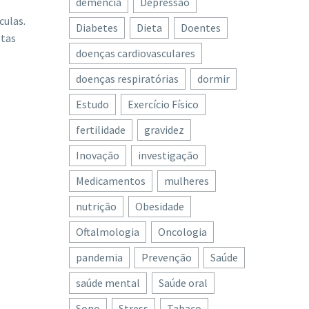
demência
Depressão
culas.
Diabetes
Dieta
Doentes
stas
doenças cardiovasculares
doenças respiratórias
dormir
Estudo
Exercício Físico
fertilidade
gravidez
Inovação
investigação
Medicamentos
mulheres
nutrição
Obesidade
Oftalmologia
Oncologia
pandemia
Prevenção
Saúde
saúde mental
Saúde oral
Sono
Stress
Tabaco