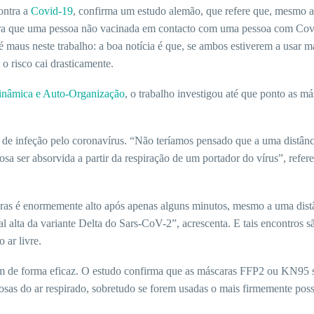
contra a
Covid-19
, confirma um estudo alemão, que refere que, mesmo a
 para que uma pessoa não vacinada em contacto com uma pessoa com Co
 maus neste trabalho: a boa notícia é que, se ambos estiverem a usar m
o risco cai drasticamente.
inâmica e Auto-Organização
, o trabalho investigou até que ponto as má
 de infeção pelo coronavírus. “Não teríamos pensado que a uma distânc
sa ser absorvida a partir da respiração de um portador do vírus”, refere
ras é enormemente alto após apenas alguns minutos, mesmo a uma dist
al alta da variante Delta do Sars-CoV-2”, acrescenta. E tais encontros s
 ar livre.
em de forma eficaz. O estudo confirma que as máscaras FFP2 ou KN95 
ciosas do ar respirado, sobretudo se forem usadas o mais firmemente pos