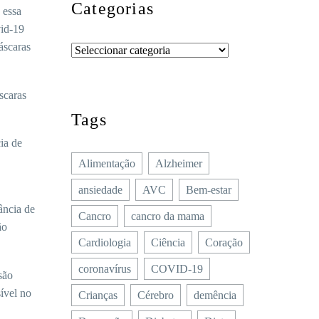
Categorias
 essa
vid-19
áscaras
scaras
Tags
ia de
Alimentação
Alzheimer
ansiedade
AVC
Bem-estar
ância de
Cancro
cancro da mama
ão
Cardiologia
Ciência
Coração
coronavírus
COVID-19
são
sível no
Crianças
Cérebro
demência