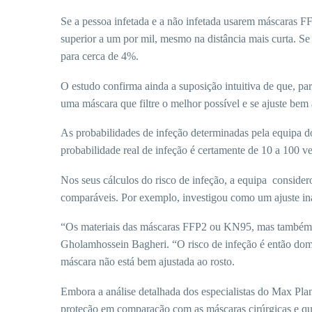
Se a pessoa infetada e a não infetada usarem máscaras F
superior a um por mil, mesmo na distância mais curta. Se
para cerca de 4%.
O estudo confirma ainda a suposição intuitiva de que, par
uma máscara que filtre o melhor possível e se ajuste bem 
As probabilidades de infeção determinadas pela equipa do
probabilidade real de infeção é certamente de 10 a 100 v
Nos seus cálculos do risco de infeção, a equipa consider
comparáveis. Por exemplo, investigou como um ajuste in
“Os materiais das máscaras FFP2 ou KN95, mas também de
Gholamhossein Bagheri. “O risco de infeção é então domi
máscara não está bem ajustada ao rosto.
Embora a análise detalhada dos especialistas do Max P
proteção em comparação com as máscaras cirúrgicas e q