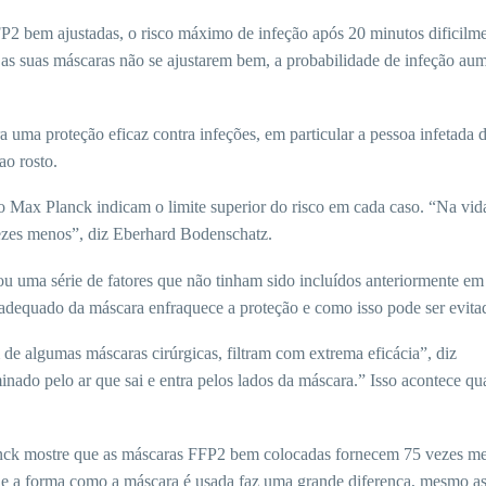
FP2 bem ajustadas, o risco máximo de infeção após 20 minutos dificilme
 as suas máscaras não se ajustarem bem, a probabilidade de infeção au
a uma proteção eficaz contra infeções, em particular a pessoa infetada 
ao rosto.
 Max Planck indicam o limite superior do risco em cada caso. “Na vida
ezes menos”, ​​diz Eberhard Bodenschatz.
ou uma série de fatores que não tinham sido incluídos anteriormente em
adequado da máscara enfraquece a proteção e como isso pode ser evita
 algumas máscaras cirúrgicas, filtram com extrema eficácia”, diz
nado pelo ar que sai e entra pelos lados da máscara.” Isso acontece q
lanck mostre que as máscaras FFP2 bem colocadas fornecem 75 vezes m
ue a forma como a máscara é usada faz uma grande diferença, mesmo a