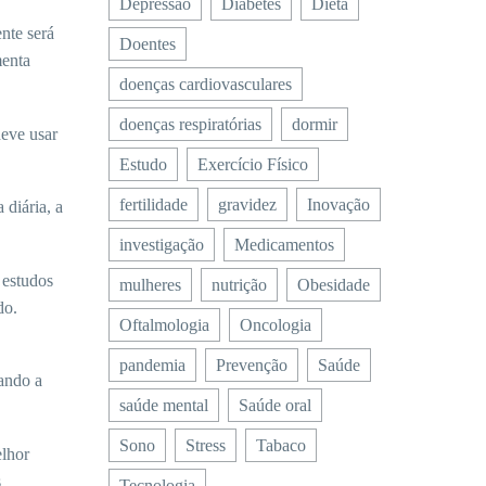
Depressão
Diabetes
Dieta
nte será
Doentes
menta
doenças cardiovasculares
doenças respiratórias
dormir
deve usar
Estudo
Exercício Físico
fertilidade
gravidez
Inovação
 diária, a
investigação
Medicamentos
 estudos
mulheres
nutrição
Obesidade
do.
Oftalmologia
Oncologia
pandemia
Prevenção
Saúde
uando a
saúde mental
Saúde oral
Sono
Stress
Tabaco
elhor
s
Tecnologia