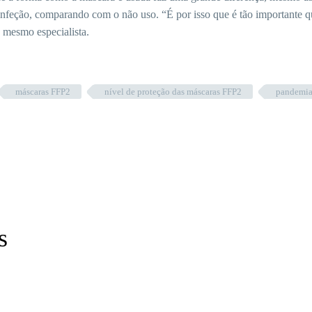
infeção, comparando com o não uso. “É por isso que é tão importante q
 mesmo especialista.
máscaras FFP2
nível de proteção das máscaras FFP2
pandemi
s